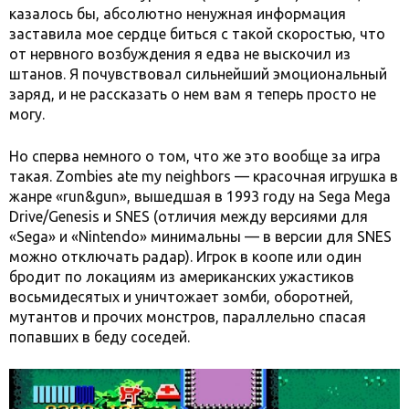
казалось бы, абсолютно ненужная информация
заставила мое сердце биться с такой скоростью, что
от нервного возбуждения я едва не выскочил из
штанов. Я почувствовал сильнейший эмоциональный
заряд, и не рассказать о нем вам я теперь просто не
могу.
Но сперва немного о том, что же это вообще за игра
такая. Zombies ate my neighbors — красочная игрушка в
жанре «run&gun», вышедшая в 1993 году на Sega Mega
Drive/Genesis и SNES (отличия между версиями для
«Sega» и «Nintendo» минимальны — в версии для SNES
можно отключать радар). Игрок в коопе или один
бродит по локациям из американских ужастиков
восьмидесятых и уничтожает зомби, оборотней,
мутантов и прочих монстров, параллельно спасая
попавших в беду соседей.