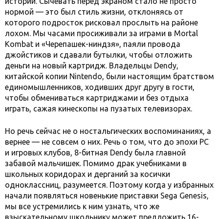
истории. Сычевать перед экраном стало не просто
нормой — это был стиль жизни, отклоняясь от
которого подросток рисковал прослыть на районе
лохом. Мы часами просиживали за играми в Mortal
Kombat и «Черепашек-ниндзя», паяли провода
джойстиков и сдавали бутылки, чтобы отложить
деньги на новый картридж. Владельцы Dendy,
китайской копии Nintendo, были настоящим братством
единомышленников, ходивших друг другу в гости,
чтобы обмениваться картриджами и без отдыха
играть, сажая кинескопы на пузатых телевизорах.
Но речь сейчас не о ностальгических воспоминаниях, а
вернее — не совсем о них. Речь о том, что до эпохи PC
и игровых клубов, 8-битная Dendy была главной
забавой мальчишек. Помимо драк учебниками в
школьных коридорах и дерганий за косички
одноклассниц, разумеется. Поэтому когда у избранных
начали появляться новенькие приставки Sega Genesis,
мы все устремились к ним узнать, что же
взыскательному школьнику может предложить 16-