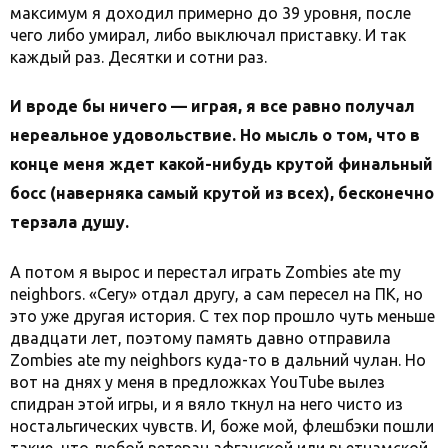
максимум я доходил примерно до 39 уровня, после
чего либо умирал, либо выключал приставку. И так
каждый раз. Десятки и сотни раз.
И вроде бы ничего — играя, я все равно получал
нереальное удовольствие. Но мысль о том, что в
конце меня ждет какой-нибудь крутой финальный
босс (наверняка самый крутой из всех), бесконечно
терзала душу.
А потом я вырос и перестал играть Zombies ate my
neighbors. «Сегу» отдал другу, а сам пересел на ПК, но
это уже другая история. С тех пор прошло чуть меньше
двадцати лет, поэтому память давно отправила
Zombies ate my neighbors куда-то в дальний чулан. Но
вот на днях у меня в предложках YouTube вылез
спидран этой игры, и я вяло ткнул на него чисто из
ностальгических чувств. И, боже мой, флешбэки пошли
такие, что любой ветеран афганской или вьетнамской