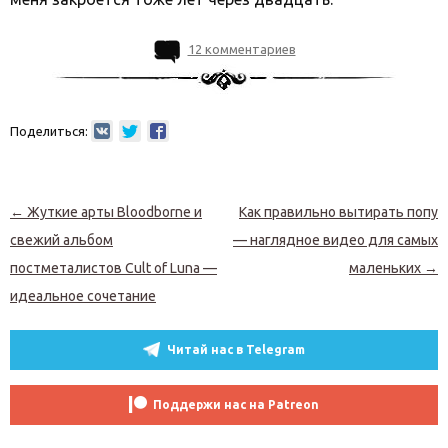
12 комментариев
Поделиться:
Навигация по записям
←
Жуткие арты Bloodborne и
Как правильно вытирать попу
свежий альбом
— наглядное видео для самых
постметалистов Cult of Luna —
маленьких
→
идеальное сочетание
Читай нас в Telegram
Поддержи нас на Patreon