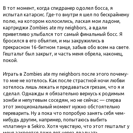
В тот момент, когда спидранер одолел босса, я
испытал катарсис. Где-то внутри я шел по бескрайнему
полю, на котором колосились, лаская мои ладони,
картриджи Zombies ate my neighbors, а вдали
приветливо улыбался тот самый финальный босс. Я
бросился в его объятия, и мы закружились в
прекрасном 16-битном танце, забыв обо всем на свете.
Гештальт был закрыт, и часть меня обрела, наконец,
покой.
Играть в Zombies ate my neighbors после этого почему-
то мне не хотелось. Как после страстной ночи любви
хотелось лишь лежать и предаваться грезам, что я и
сделал. Однажды я обязательно вернусь к родимым
зомби и непутевым соседям, но не сейчас — сперва
этот эмоциональный момент нужно обстоятельно
переварить. Ну а пока что попробую занять себя чем-
нибудь другим, например, попытаюсь выбить
«платину» в Sekiro. Хотя чувствую, что этот гештальт у
меня закроется тоже лет через двадцать.