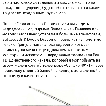
были настолько детальными и «вкусными», что не
покидало ощущение, будто тебе открываются какие-
то доселе невиданные крутые миры.
После «Сеги» игры на «Дэнди» стали выглядеть
недоделанными, сырыми. Гениальные «Танчики» или
«Марио» морально устарели и больше не впечатляли,
Battletoads & Double Dragon отправились на почетную
пенсию. Грянула новая эпоха видеоигр, которая
слилась для меня с еще одним немаловажным
культурным аспектом — передачами телеканала Рен-
ТВ. Единственного канала, который я мог поймать на
своем маленьком ч/б телевизоре «Сапфир 401-1» через
проволоку с пивной банкой на конце, выставленной в
форточку в качестве антенны.