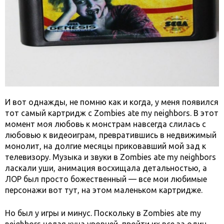
И вот однажды, не помню как и когда, у меня появился
тот самый картридж с Zombies ate my neighbors. В этот
момент моя любовь к монстрам навсегда слилась с
любовью к видеоиграм, превратившись в недвижимый
монолит, на долгие месяцы приковавший мой зад к
телевизору. Музыка и звуки в Zombies ate my neighbors
ласкали уши, анимация восхищала детальностью, а
ЛОР был просто божественный — все мои любимые
персонажи вот тут, на этом маленьком картридже.
Но был у игры и минус. Поскольку в Zombies ate my
neighbors целая куча уровней, пройти их все за один