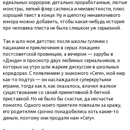
идеальных хорроров: детально проработанные, лютые
монстры, легкий флер саспенса и неизвестности, плюс
хороший твист в конце. Ну и щепотку ненавязчивого
юмора можно добавить, чтобы какая-нибудь история
про человека-глиста не была слишком уж серьезной.
Так и шло мое детство: после школы гулянки с
пацанами и приключения в серых локациях
постсоветской провинции, а вечером — зарубы в
«Дэнди» и просмотр двух любимых сериальчиков, о
которых на утро шли жаркие дискуссии в школьных
коридорах. С появлением у знакомого «Сеги», мой мир
как-то подтух — он наслаждался суперкрутыми
играми, тогда как я, как оказалось, влачил жалкое
существование со своей примитивной 8-битной
приставкой. Но не было бы счастья, да несчастье
помогло. Одного моего приятеля повязали за кражу,
его родителям срочно понадобились хоть какие-то
деньги, поэтому они продали нам «Сегу».