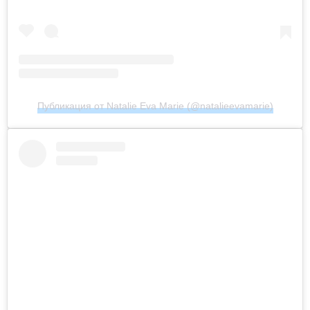
Публикация от Natalie Eva Marie (@natalieevamarie)