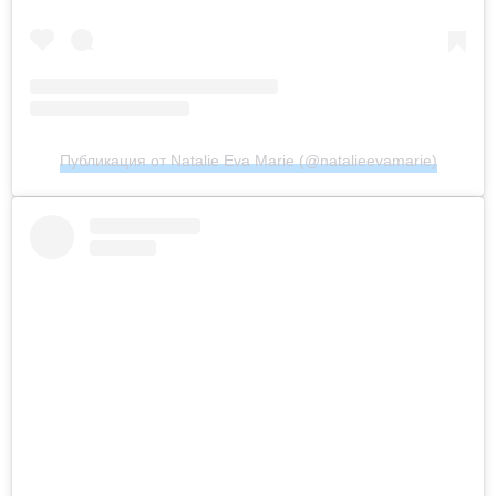
Публикация от Natalie Eva Marie (@natalieevamarie)