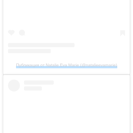
Публикация от Natalie Eva Marie (@natalieevamarie)