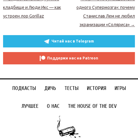
кладбище и Люди Икс — как
одного Супермозга»: почему
устроен лор Gorillaz
Станислав Лем не любил
экранизации «Соляриса»
→
Читай нас в Telegram
Поддержи нас на Patreon
ПОДКАСТЫ
ДИЧЬ
ТЕСТЫ
ИСТОРИЯ
ИГРЫ
ЛУЧШЕЕ
О НАС
THE HOUSE OF THE DEV