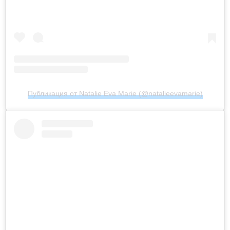
Публикация от Natalie Eva Marie (@natalieevamarie)