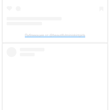
Публикация от @beautifulminiskirtgirls