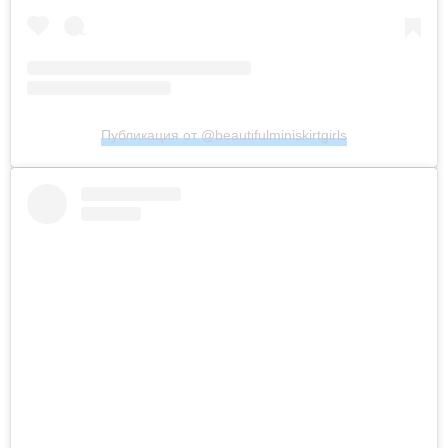
Публикация от @beautifulminiskirtgirls