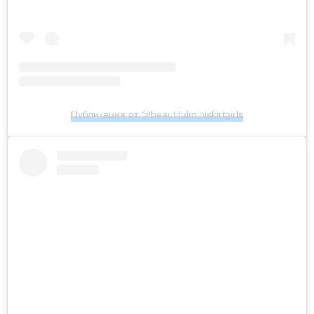
Публикация от @beautifulminiskirtgirls