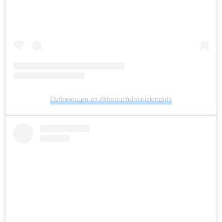
Публикация от @beautifulminiskirtgirls