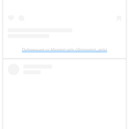
Публикация от Miniskirt girls (@miniskirt_girls)