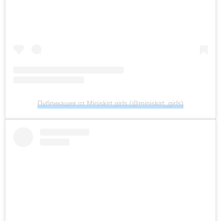
Публикация от Miniskirt girls (@miniskirt_girls)