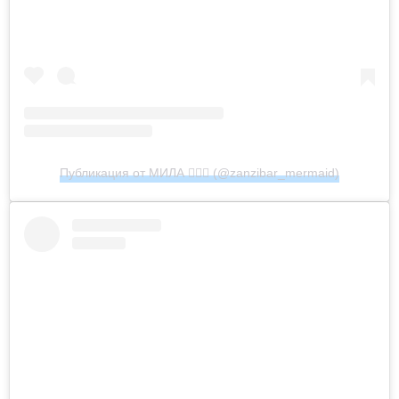
Публикация от МИЛА 🧜🏾‍♀️ (@zanzibar_mermaid)