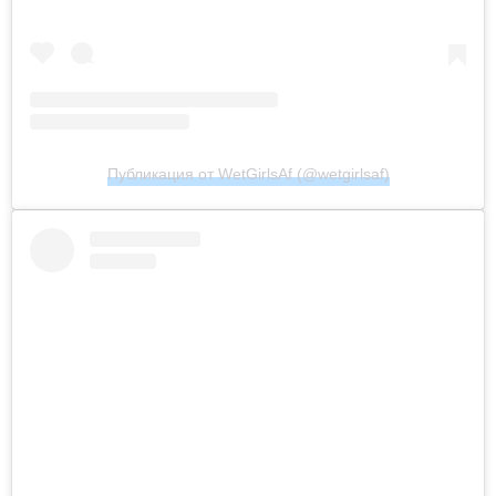
Публикация от WetGirlsAf (@wetgirlsaf)