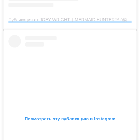
Публикация от JOEY WRIGHT ∥ MERMAID HUNTER™︎ (@joeywrightphoto)
Посмотреть эту публикацию в Instagram