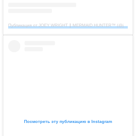
Публикация от JOEY WRIGHT ∥ MERMAID HUNTER™︎ (@joeywrightphoto)
Посмотреть эту публикацию в Instagram