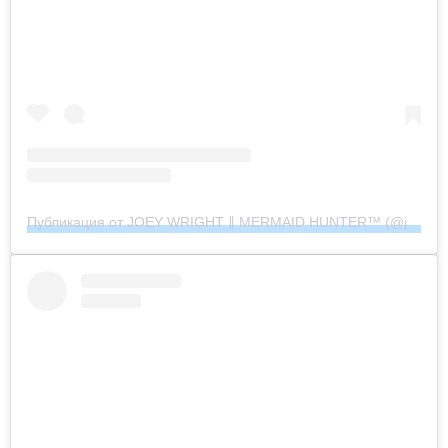
Публикация от JOEY WRIGHT ∥ MERMAID HUNTER™︎ (@joeywrightphoto)