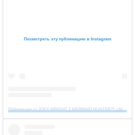
Посмотреть эту публикацию в Instagram
Публикация от JOEY WRIGHT ∥ MERMAID HUNTER™︎ (@joeywrightphoto)