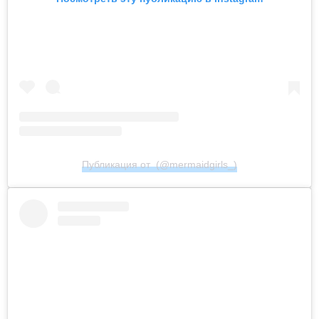
Публикация от ㅤ (@mermaidgirls_)