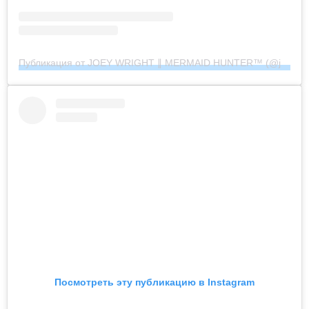
Публикация от JOEY WRIGHT ∥ MERMAID HUNTER™︎ (@joeywrightphoto)
Посмотреть эту публикацию в Instagram