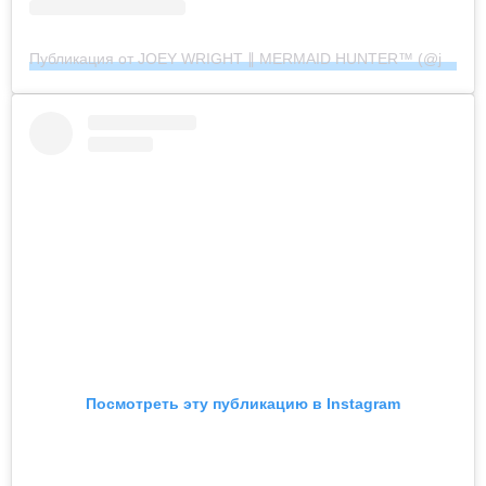
Публикация от JOEY WRIGHT ∥ MERMAID HUNTER™︎ (@joeywrightphoto)
Посмотреть эту публикацию в Instagram