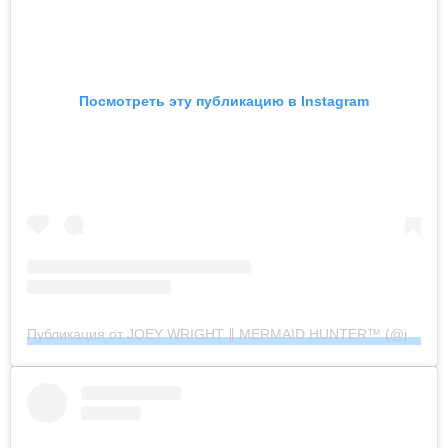
Посмотреть эту публикацию в Instagram
Публикация от JOEY WRIGHT ∥ MERMAID HUNTER™︎ (@joeywrightphoto)