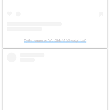
Публикация от WetGirlsAf (@wetgirlsaf)