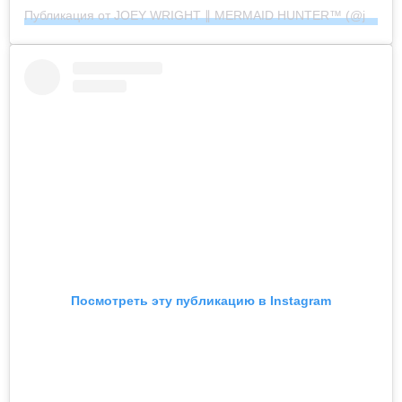
Публикация от JOEY WRIGHT ∥ MERMAID HUNTER™︎ (@joeywrightphoto)
Посмотреть эту публикацию в Instagram