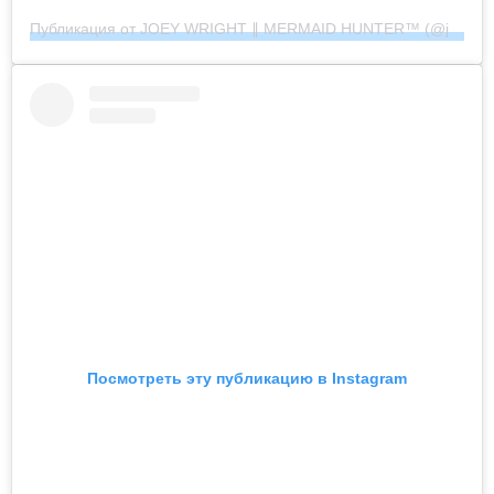
Публикация от JOEY WRIGHT ∥ MERMAID HUNTER™︎ (@joeywrightphoto)
Посмотреть эту публикацию в Instagram