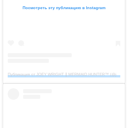
Посмотреть эту публикацию в Instagram
Публикация от JOEY WRIGHT ∥ MERMAID HUNTER™︎ (@joeywrightphoto)