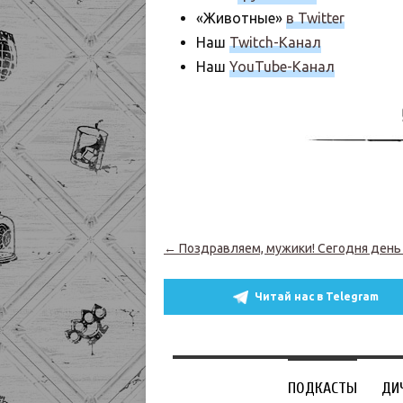
«Животные»
в Twitter
Наш
Twitch-Канал
Наш
YouTube-Канал
Навигация по записям
←
Поздравляем, мужики! Сегодня день
Читай нас в Telegram
ПОДКАСТЫ
ДИ