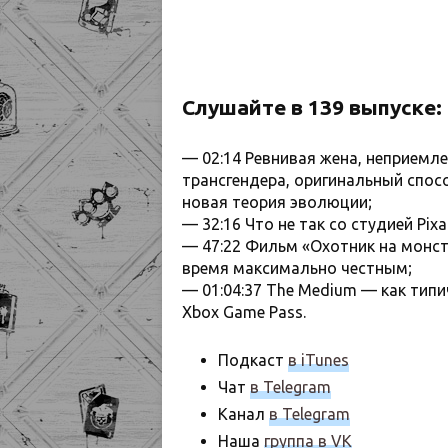
Слушайте в 139 выпуске:
— 02:14 Ревнивая жена, неприемле
трансгендера, оригинальный спосо
новая теория эволюции;
— 32:16 Что не так со студией Pi
— 47:22 Фильм «Охотник на монст
время максимально честным;
— 01:04:37 The Medium — как типи
Xbox Game Pass.
Подкаст
в iTunes
Чат
в Telegram
Канал
в Telegram
Наша
группа в VK