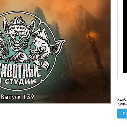
Удоб
день
По