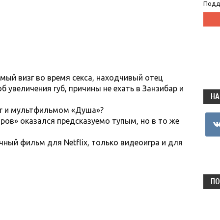
Подд
мый визг во время секса, находчивый отец
б увеличения губ, причины не ехать в Занзибар и
НА
xar и мультфильмом «Душа»?
vkon
ров» оказался предсказуемо тупым, но в то же
чный фильм для Netflix, только видеоигра и для
ПО