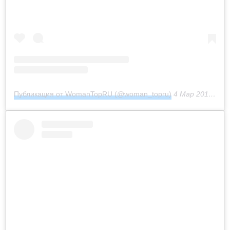
Публикация от WomanTopRU (@woman_topru)
4 Мар 2017 в 3:51 PST