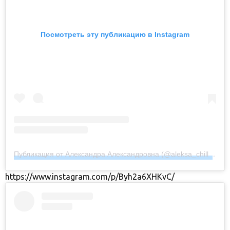
Посмотреть эту публикацию в Instagram
Публикация от Александра Александровна (@aleksa_chilli)
14 Ф
https://www.instagram.com/p/Byh2a6XHKvC/