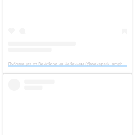
Публикация от Вейкборд на Чебачьем (@wakepark_amphibians)