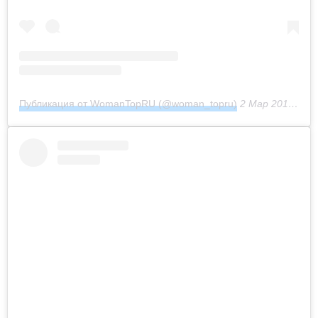
Публикация от WomanTopRU (@woman_topru)
2 Мар 2017 в 2:33 PST