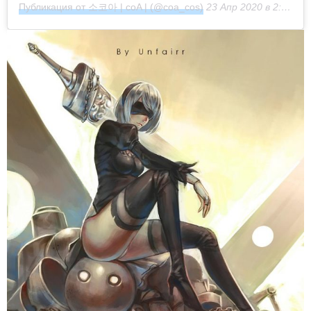
Публикация от 소코아 | coA | (@coa_cos)
23 Апр 2020 в 2:17 PDT