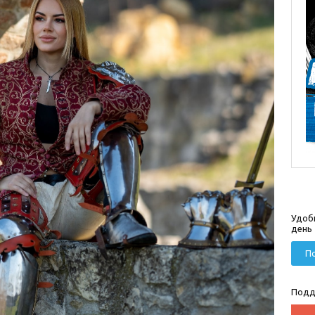
Удоб
день
По
Подд