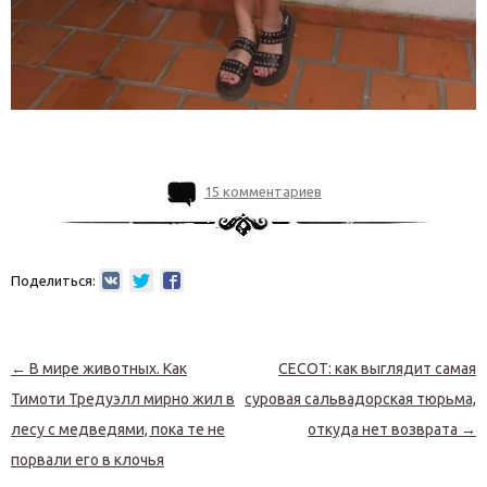
15 комментариев
Поделиться:
Навигация по записям
←
В мире животных. Как
СЕСОТ: как выглядит самая
Тимоти Тредуэлл мирно жил в
суровая сальвадорская тюрьма,
лесу с медведями, пока те не
откуда нет возврата
→
порвали его в клочья