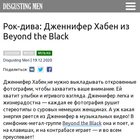
Рок-дива: Дженнифер Хабен из
Beyond the Black
ДЕВУШКИ
МЕТАЛ
МУЗЫКА
|
19.12.2020
Disgusting Men
Поделиться:
Дженнифер Хабен
не нужно выкладывать откровенные
фотографии, чтобы захватить ваше внимание. Ей
хватит улыбки и игривого взгляда. Дженнифер легка и
жизнерадостна — каждая ее фотография рушит
стереотипы о суровых немецких женщинах. А уж какая
энергия рвется из Дженнифер в музыкальных видео! В
симфоник-метал-группе
Beyond the Black
она и поет, и
на клавишах, и на контрабасе играет — и во всем
преуспевает!