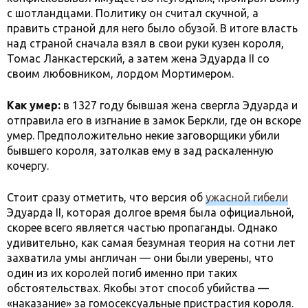
с шотландцами. Политику он считал скучной, а
править страной для него было обузой. В итоге власть
над страной сначала взял в свои руки кузен короля,
Томас Ланкастерский, а затем жена Эдуарда II со
своим любовником, лордом Мортимером.
Как умер:
в 1327 году бывшая жена свергла Эдуарда и
отправила его в изгнание в замок Беркли, где он вскоре
умер. Предположительно некие заговорщики убили
бывшего короля, затолкав ему в зад раскаленную
кочергу.
Стоит сразу отметить, что версия об
ужасной гибели
Эдуарда II, которая долгое время была официальной,
скорее всего является частью пропаганды. Однако
удивительно, как самая безумная теория на сотни лет
захватила умы англичан — они были уверены, что
один из их королей погиб именно при таких
обстоятельствах. Якобы этот способ убийства —
«наказание» за гомосексуальные пристрастия короля.