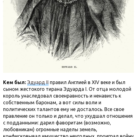
Кем был:
Эдуард II
правил Англией в XIV веке и был
сыном жестокого тирана Эдуарда I. От отца молодой
король унаследовал своенравность и ненависть к
собственным баронам, а вот силы воли и
политических талантов ему не досталось. Все свое
правление он только и делал, что ухудшал отношения
с подданными: дарил фаворитам (возможно,
любовникам) огромные наделы земель,
конфисковывал имущество неугодных, проиграл войну