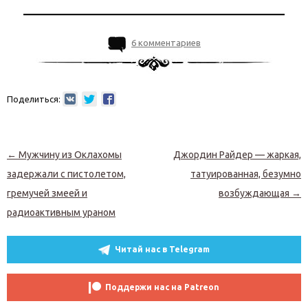
6 комментариев
Поделиться:
Навигация по записям
←
Мужчину из Оклахомы
Джордин Райдер — жаркая,
задержали с пистолетом,
татуированная, безумно
гремучей змеей и
возбуждающая
→
радиоактивным ураном
Читай нас в Telegram
Поддержи нас на Patreon