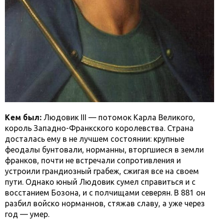
Кем был:
Людовик III — потомок Карла Великого,
король Западно-Франкского королевства. Страна
досталась ему в не лучшем состоянии: крупные
феодалы бунтовали, норманны, вторгшиеся в земли
франков, почти не встречали сопротивления и
устроили грандиозный грабеж, сжигая все на своем
пути. Однако юный Людовик сумел справиться и с
восстанием Бозона, и с полчищами северян. В 881 он
разбил войско норманнов, стяжав славу, а уже через
год — умер.