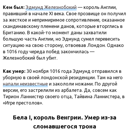
Кем был:
Эдмунд Железнобокий
— король Англии,
правивший в начале XI века. Свое прозвище он получил
за жесткое и непримиримое сопротивление, оказанное
скандинавскому племени данов, которые вторглись в
Британию. В какой-то момент даны захватили
большую часть Англии, но Эдмунд сумел перевесить
ситуацию на свою сторону, отвоевав Лондон. Однако
в 1016 году череда побед закончилась —
Железнобокий был убит.
Как умер:
30 ноября 1016 года Эдмунд отправился в
уборную в своей лондонской резиденции. Там на него
напали неизвестные
и закололи ножами. По другой
версии, его застрелили из арбалета. Да, совсем как
Тирион Ланнистер своего отца, Тайвина Ланнистера, в
«Игре престолов».
Бела I, король Венгрии. Умер из-за
сломавшегося трона