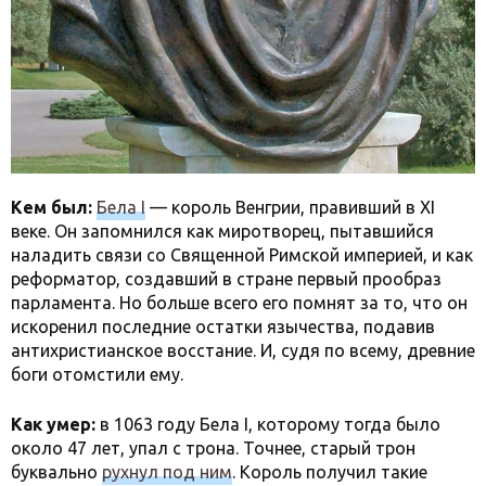
Кем был:
Бела I
— король Венгрии, правивший в XI
веке. Он запомнился как миротворец, пытавшийся
наладить связи со Священной Римской империей, и как
реформатор, создавший в стране первый прообраз
парламента. Но больше всего его помнят за то, что он
искоренил последние остатки язычества, подавив
антихристианское восстание. И, судя по всему, древние
боги отомстили ему.
Как умер:
в 1063 году Бела I, которому тогда было
около 47 лет, упал с трона. Точнее, старый трон
буквально
рухнул под ним
. Король получил такие