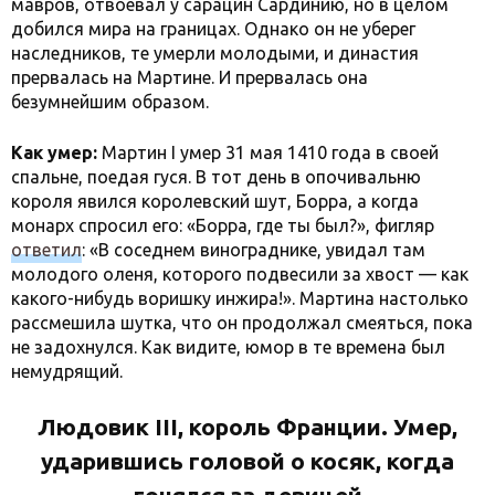
мавров, отвоевал у сарацин Сардинию, но в целом
добился мира на границах. Однако он не уберег
наследников, те умерли молодыми, и династия
прервалась на Мартине. И прервалась она
безумнейшим образом.
Как умер:
Мартин I умер 31 мая 1410 года в своей
спальне, поедая гуся. В тот день в опочивальню
короля явился королевский шут, Борра, а когда
монарх спросил его: «Борра, где ты был?», фигляр
ответил
: «В соседнем винограднике, увидал там
молодого оленя, которого подвесили за хвост — как
какого-нибудь воришку инжира!». Мартина настолько
рассмешила шутка, что он продолжал смеяться, пока
не задохнулся. Как видите, юмор в те времена был
немудрящий.
Людовик III, король Франции. Умер,
ударившись головой о косяк, когда