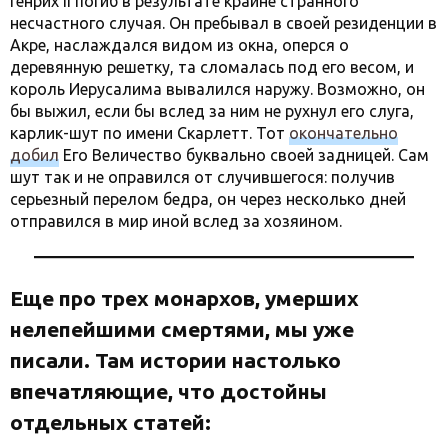
Генрих II погиб в результате крайне странного
несчастного случая. Он пребывал в своей резиденции в
Акре, наслаждался видом из окна, оперся о
деревянную решетку, та сломалась под его весом, и
король Иерусалима вывалился наружу. Возможно, он
бы выжил, если бы вслед за ним не рухнул его слуга,
карлик-шут по имени Скарлетт. Тот
окончательно
добил
Его Величество буквально своей задницей. Сам
шут так и не оправился от случившегося: получив
серьезный перелом бедра, он через несколько дней
отправился в мир иной вслед за хозяином.
Еще про трех монархов, умерших
нелепейшими смертями, мы уже
писали. Там истории настолько
впечатляющие, что достойны
отдельных статей: