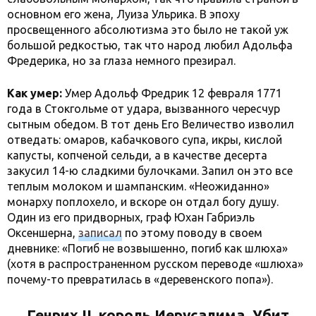
основном его жена, Луиза Ульрика. В эпоху
просвещенного абсолютизма это было не такой уж
большой редкостью, так что народ любил Адольфа
Фредерика, но за глаза немного презирал.
Как умер:
Умер Адольф Фредрик 12 февраля 1771
года в Стокгольме от удара, вызванного чересчур
сытным обедом. В тот день Его Величество изволил
отведать: омаров, кабачкового супа, икры, кислой
капусты, копченой сельди, а в качестве десерта
закусил 14-ю сладкими булочками. Запил он это все
теплым молоком и шампанским. «Неожиданно»
монарху поплохело, и вскоре он отдал богу душу.
Один из его придворных, граф Юхан Габриэль
Оксеншерна,
записал
по этому поводу в своем
дневнике: «Погиб не возвышенно, погиб как шлюха»
(хотя в распространенном русском переводе «шлюха»
почему-то превратилась в «деревенского попа»).
Генрих II, король Иерусалима. Убит