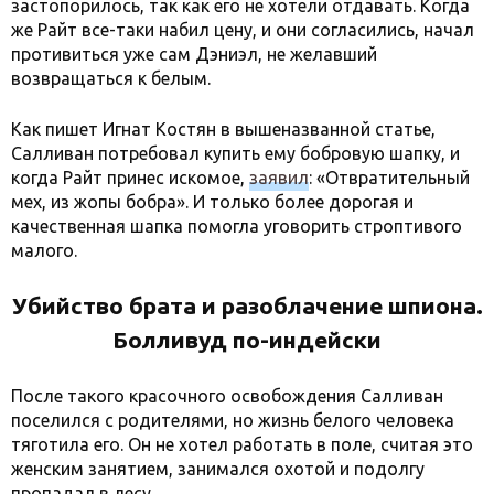
застопорилось, так как его не хотели отдавать. Когда
же Райт все-таки набил цену, и они согласились, начал
противиться уже сам Дэниэл, не желавший
возвращаться к белым.
Как пишет Игнат Костян в вышеназванной статье,
Салливан потребовал купить ему бобровую шапку, и
когда Райт принес искомое,
заявил
: «Отвратительный
мех, из жопы бобра». И только более дорогая и
качественная шапка помогла уговорить строптивого
малого.
Убийство брата и разоблачение шпиона.
Болливуд по-индейски
После такого красочного освобождения Салливан
поселился с родителями, но жизнь белого человека
тяготила его. Он не хотел работать в поле, считая это
женским занятием, занимался охотой и подолгу
пропадал в лесу.