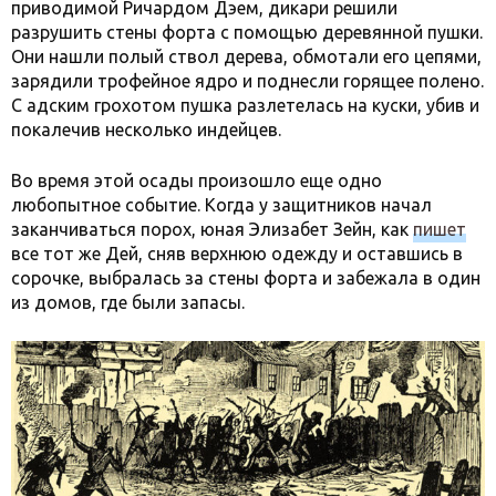
приводимой Ричардом Дэем, дикари решили
разрушить стены форта с помощью деревянной пушки.
Они нашли полый ствол дерева, обмотали его цепями,
зарядили трофейное ядро и поднесли горящее полено.
С адским грохотом пушка разлетелась на куски, убив и
покалечив несколько индейцев.
Во время этой осады произошло еще одно
любопытное событие. Когда у защитников начал
заканчиваться порох, юная Элизабет Зейн, как
пишет
все тот же Дей, сняв верхнюю одежду и оставшись в
сорочке, выбралась за стены форта и забежала в один
из домов, где были запасы.