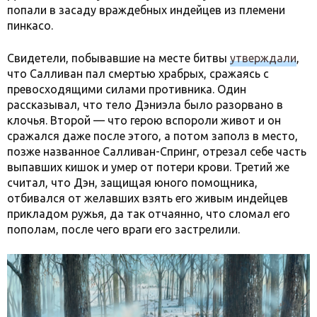
попали в засаду враждебных индейцев из племени
пинкасо.
Свидетели, побывавшие на месте битвы
утверждали
,
что Салливан пал смертью храбрых, сражаясь с
превосходящими силами противника. Один
рассказывал, что тело Дэниэла было разорвано в
клочья. Второй — что герою вспороли живот и он
сражался даже после этого, а потом заполз в место,
позже названное Салливан-Спринг, отрезал себе часть
выпавших кишок и умер от потери крови. Третий же
считал, что Дэн, защищая юного помощника,
отбивался от желавших взять его живым индейцев
прикладом ружья, да так отчаянно, что сломал его
пополам, после чего враги его застрелили.