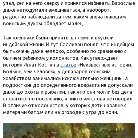
упал, сел на него сверху и принялся избивать. Взрослые
даже не подумали вмешиваться, а наоборот,
радостно наблюдали за тем, каким впечатляющим
воинским духом обладает малец.
Так пленники были приняты в племя и вкусили
индейской жизни. И тут Салливан понял, что индейцем
быть очень даже неплохо, особенно по сравнению с
бытием ребенком у колонистов. Как утверждает
историк Игнат Костян в
статье
«Неизвестные истории.
Больше, чем человек», у делаваров сельским
хозяйством занимались исключительно женщины, а
подростков до определенного возраста не допускали
даже до охоты и рыбалки, так что они могли без дела
слоняться по поселению, и никто им слова не говорил.
В отличие от колонистов, у которых дети наравне с
матерями батрачили на огороде с утра до ночи.