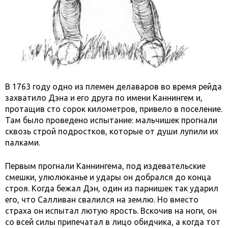
В 1763 году одно из племен делаваров во время рейда
захватило Дэна и его друга по имени Каннингем и,
протащив сто сорок километров, привело в поселение.
Там было проведено испытание: мальчишек прогнали
сквозь строй подростков, которые от души лупили их
палками.
Первым прогнали Каннингема, под издевательские
смешки, улюлюканье и удары он добрался до конца
строя. Когда бежал Дэн, один из парнишек так ударил
его, что Салливан свалился на землю. Но вместо
страха он испытал лютую ярость. Вскочив на ноги, он
со всей силы припечатал в лицо обидчика, а когда тот