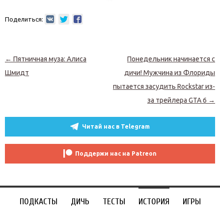
Поделиться:
Навигация по записям
←
Пятничная муза: Алиса
Понедельник начинается с
Шмидт
дичи! Мужчина из Флориды
пытается засудить Rockstar из-
за трейлера GTA 6
→
Читай нас в Telegram
Поддержи нас на Patreon
ПОДКАСТЫ
ДИЧЬ
ТЕСТЫ
ИСТОРИЯ
ИГРЫ