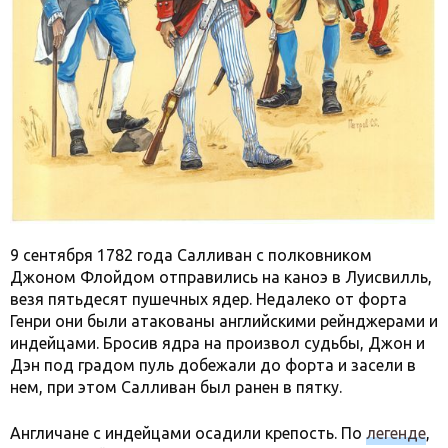
9 сентября 1782 года Салливан с полковником
Джоном Флойдом отправились на каноэ в Луисвилль,
везя пятьдесят пушечных ядер. Недалеко от форта
Генри они были атакованы английскими рейнджерами и
индейцами. Бросив ядра на произвол судьбы, Джон и
Дэн под градом пуль добежали до форта и засели в
нем, при этом Салливан был ранен в пятку.
Англичане с индейцами осадили крепость. По
легенде
,