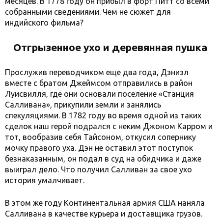
месяцев. В 1778 году он прибыл в форт Питт со всеми
собранными сведениями. Чем не сюжет для
индийского фильма?
Отгрызенное ухо и деревянная пушка
Прослужив переводчиком еще два года, Дэниэл
вместе с братом Джеймсом отправились в район
Луисвилля, где они основали поселение «Станция
Салливана», прикупили земли и занялись
спекуляциями. В 1782 году во время одной из таких
сделок наш герой подрался с неким Джоном Карром и
тот, вообразив себя Тайсоном, откусил сопернику
мочку правого уха. Дэн не оставил этот поступок
безнаказанным, он подал в суд на обидчика и даже
выиграл дело. Что получил Салливан за свое ухо
история умалчивает.
В этом же году Континентальная армия США наняла
Салливана в качестве курьера и доставщика грузов.