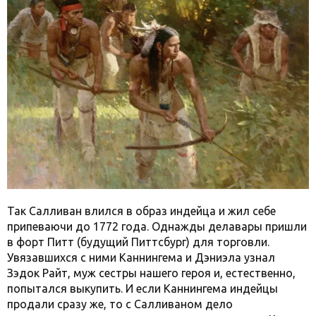
Так Салливан влился в образ индейца и жил себе
припеваючи до 1772 года. Однажды делавары пришли
в форт Питт (будущий Питтсбург) для торговли.
Увязавшихся с ними Каннингема и Дэниэла узнал
Зэдок Райт, муж сестры нашего героя и, естественно,
попытался выкупить. И если Каннингема индейцы
продали сразу же, то с Салливаном дело