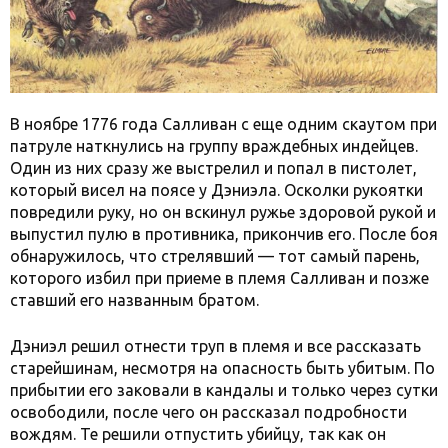
В ноябре 1776 года Салливан с еще одним скаутом при
патруле наткнулись на группу враждебных индейцев.
Один из них сразу же выстрелил и попал в пистолет,
который висел на поясе у Дэниэла. Осколки рукоятки
повредили руку, но он вскинул ружье здоровой рукой и
выпустил пулю в противника, прикончив его. После боя
обнаружилось, что стрелявший — тот самый парень,
которого избил при приеме в племя Салливан и позже
ставший его названным братом.
Дэниэл решил отнести труп в племя и все рассказать
старейшинам, несмотря на опасность быть убитым. По
прибытии его заковали в кандалы и только через сутки
освободили, после чего он рассказал подробности
вождям. Те решили отпустить убийцу, так как он