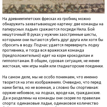
На древнеегипетских фресках из гробниц можно
обнаружить захватывающую картину: две команды на
папирусных ладьях сражаются посреди Нила. Бой
нешуточный! В руках у мужчин заостренные шесты,
которыми они пытаются убить друг друга или хотя бы
сбросить в воду. Подчас удается перевернуть лодку
противника, и тогда вся вражеская команда
(предположительно) идет на корм крокодилам и
гиппопотамам. В общем, суровая ситуация, не менее
жестокая, чем игры майя или гладиаторские поединки.
На самом деле, мы не особо понимаем, что именно
творится на этих изображениях. Очевидно, что перед
нами битва, но не военная, а словно бы спортивная:
оружие небоевое, на лодках, вроде как, гражданские.
Да и разделены на команды они скорее по правилам
спорта: одинаковые ладьи, одинаковое количество