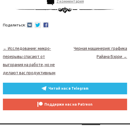
2 комментария
Поделиться:
Навигация по записям
←
Исследование: микро-
Черная машинерия: графика
перерывы спасают от
Райана Бэрри
→
выгорания на работе, но не
делают вас продуктивным
Читай нас в Telegram
Поддержи нас на Patreon