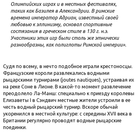
Олимпийских играх и в местных фестивалях,
таких как Базилея в Александрии. В римские
времена император Адриан, известный своей
любовью к эллинизму, основал спортивные
состязания в греческом стиле в 130 г. н.э.
Участники этих игр были столь же этнически
разнообразны, как полиглоты Римской империи».
Судя по всему, в нечто подобное играли крестоносцы.
Французские короли развлекались водными
рыцарскими турнирами (joutes nautiques), устраивая их
на реке Соне в Лионе. В какой-то момент развлечение
преодолело Ла-Манш: специально к приезду королевы
Елизаветы I в Сэндвич местные жители устроили в ее
честь водный рыцарский турнир. Вскоре обычай
укоренился в местной культуре: с середины XVII века в
Британии регулярно проводят водные рыцарские
поединки.