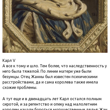
Карл V
А все к тому и шло. Тем более, что наследственность у
него была тяжелой. По линии матери уже были
безумцы. Отец Жанны был известен психическими
расстройствами, да и сама королева также имела
схожие проблемы.
А тут еще и в двенадцать лет Карл остался полным
сиротой, и за регентство и опеку над малолетним
королем начали бороться могущественные дядья: Жан