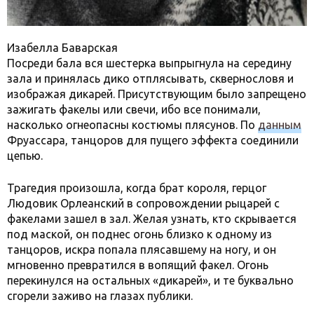
Изабелла Баварская
Посреди бала вся шестерка выпрыгнула на середину
зала и принялась дико отплясывать, сквернословя и
изображая дикарей. Присутствующим было запрещено
зажигать факелы или свечи, ибо все понимали,
насколько огнеопасны костюмы плясунов. По
данным
Фруассара, танцоров для пущего эффекта соединили
цепью.
Трагедия произошла, когда брат короля, герцог
Людовик Орлеанский в сопровождении рыцарей с
факелами зашел в зал. Желая узнать, кто скрывается
под маской, он поднес огонь близко к одному из
танцоров, искра попала плясавшему на ногу, и он
мгновенно превратился в вопящий факел. Огонь
перекинулся на остальных «дикарей», и те буквально
сгорели заживо на глазах публики.