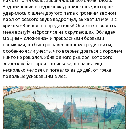
Как бы то ни было, закончилось все очень плохо.
Задремавший в седле паж уронил копье, которое
ударилось о шлем другого пажа с громким звоном.
Карл от резкого звука вздрогнул, выхватил меч и с
криком «Вперёд, на предателей! Они хотят выдать
меня врагу!» набросился на окружающих. Обладая
мощным сложением и прекрасными боевыми
навыками, он быстро навел шороху среди свиты,
особенно если учесть, что всерьез драться с королем
никто не решался. Убив одного рыцаря, которого
знали как бастарда Полиньяка, он ранил еще
несколько человек и погнался за дядей, от греха
подальше ускакавшим в лес.