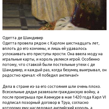
Одетта де Шамдивер
Одетта провела рядом с Карлом шестнадцать лет,
вплоть до его кончины, и лишь ей удавалось
успокаивать его приступы ярости. Она ввела моду на
игральные карты, и король увлекся игрой. Особенно
потому, что ставкой были постельные утехи с де
Шамдивер, и каждый раз, когда безумец выигрывал, он
радостно кричал: «Я победил англичан!»
Дела в стране из-за его состояния шли очень плохо.
Всесильные дядья развязали гражданскую войну, а
после проигрыша при Азенкуре в мае 1420 года Карл VI
подписал позорный договор в Труа, согласно
которому ему наследовал английский король, а