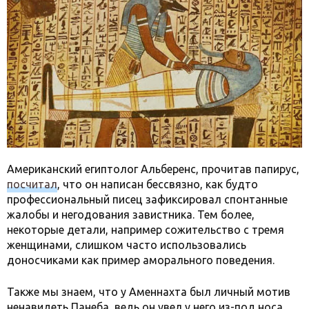
Американский египтолог Альберенс, прочитав папирус,
посчитал
, что он написан бессвязно, как будто
профессиональный писец зафиксировал спонтанные
жалобы и негодования завистника. Тем более,
некоторые детали, например сожительство с тремя
женщинами, слишком часто использовались
доносчиками как пример аморального поведения.
Также мы знаем, что у Аменнахта был личный мотив
ненавидеть Панеба, ведь он увел у него из-под носа