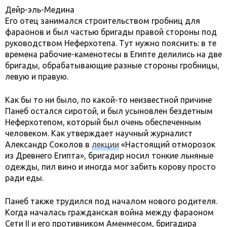
Дейр-эль-Медина
Его отец занимался строительством гробниц для
фараонов и был частью бригады правой стороны под
руководством Неферхотепа. Тут нужно пояснить: в те
времена рабочие-каменотесы в Египте делились на две
бригады, обрабатывающие разные стороны гробницы,
левую и правую.
Как бы то ни было, по какой-то неизвестной причине
Панеб остался сиротой, и был усыновлен бездетным
Неферхотепом, который был очень обеспеченным
человеком. Как утверждает научный журналист
Александр Соколов в
лекции
«Настоящий отморозок
из Древнего Египта», бригадир носил тонкие льняные
одежды, пил вино и иногда мог забить корову просто
ради еды.
Панеб также трудился под началом нового родителя.
Когда началась гражданская война между фараоном
Сети II и его противником Аменмесом, бригадира