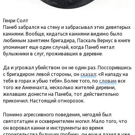
Генри Солт
Панеб забрался на стену и забрасывал этих девятерых
камнями. Вообще, кидаться камнями видимо было
любимым занятием бригадира, Паскаль Вернус в книге
упоминает еще один случай, когда Панеб метал
булыжники в слуг, проживавших в деревне.
Да и угрожал убийством он не один раз. Поссорившись
с бригадиром левой стороны, он
сказал
: «Я нападу на
тебя в горах и убью тебя». Более того, по
словам
все
того же Аменнахта, несколько жителей деревни,
желавших донести на Панеба, тот действительно
прикончил. Настоящий отморозок.
Помимо агрессивного поведения, негодяй был
святотатцем и осквернителем могил. Мало того, что
он воровал камни и инструменты во время
строительства будущих гробниц, он еще и лазил в уже