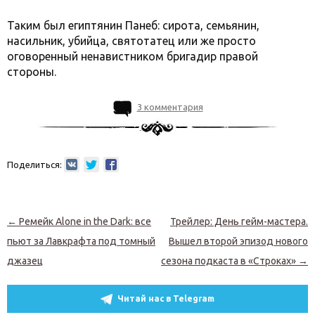
Таким был египтянин Панеб: сирота, семьянин,
насильник, убийца, святотатец или же просто
оговоренный ненавистником бригадир правой
стороны.
3 комментария
Поделиться:
Навигация по записям
←
Ремейк Alone in the Dark: все
Трейлер: День гейм-мастера.
пьют за Лавкрафта под томный
Вышел второй эпизод нового
джазец
сезона подкаста в «Строках»
→
Читай нас в Telegram