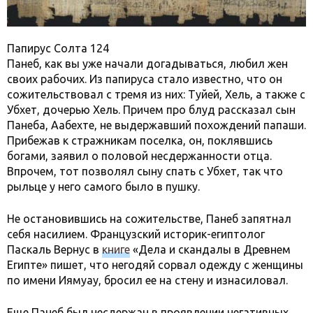
Папирус Солта 124
Панеб, как вы уже начали догадываться, любил жен
своих рабочих. Из папируса стало известно, что он
сожительствовал с тремя из них: Туйей, Хель, а также с
Убхет, дочерью Хель. Причем про блуд рассказал сын
Панеба, Аабехте, не выдержавший похождений папаши.
Прибежав к стражникам поселка, он, поклявшись
богами, заявил о половой несдержанности отца.
Впрочем, тот позволял сыну спать с Убхет, так что
рыльце у него самого было в пушку.
Не остановившись на сожительстве, Панеб запятнал
себя насилием. Французский историк-египтолог
Паскаль Вернус в
книге
«Дела и скандалы в Древнем
Египте» пишет, что негодяй сорвал одежду с женщины
по имени Иямуау, бросил ее на стену и изнасиловал.
Еще Панеб был несдержан в проявлении негативных