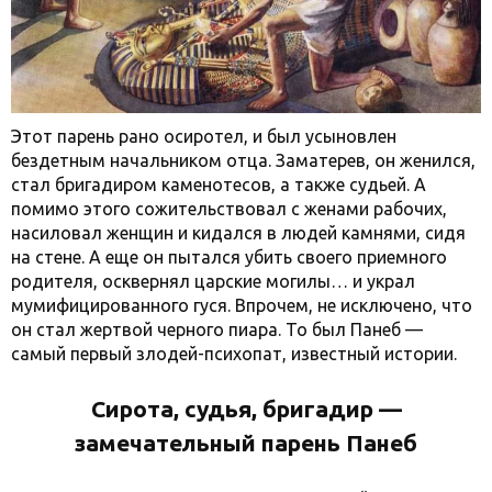
Этот парень рано осиротел, и был усыновлен
бездетным начальником отца. Заматерев, он женился,
стал бригадиром каменотесов, а также судьей. А
помимо этого сожительствовал с женами рабочих,
насиловал женщин и кидался в людей камнями, сидя
на стене. А еще он пытался убить своего приемного
родителя, осквернял царские могилы… и украл
мумифицированного гуся. Впрочем, не исключено, что
он стал жертвой черного пиара. То был Панеб —
самый первый злодей-психопат, известный истории.
Сирота, судья, бригадир —
замечательный парень Панеб