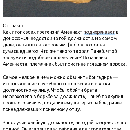
Остракон
Как итог своих претензий Аменнахт
подчеркивает
в
доносе: «Он недостоин этой должности. На самом
деле, он кажется здоровым, [но] он похож на
сумасшедшего». Что же такого творил Панеб, чтоб
заслужить подобное определение? По мнению
Аменнахта, племянник был поистине исчадием порока.
Самое мелкое, в чем можно обвинить бригадира —
использование служебного положения и взятки
должностному лицу. Чтобы обойти брата
Неферхотепа в борьбе за должность, Панеб подкупил
прошлого визиря, подарив ему пятерых рабов, ранее
принадлежавших приемному отцу.
Заполучив хлебную должность, негодяй разгулялся по
полной. Он использовал рабочих для строительства