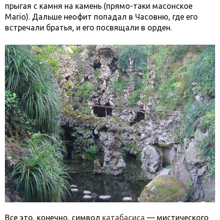
прыгая с камня на камень (прямо-таки масонское
Mario). Дальше неофит попадал в Часовню, где его
встречали братья, и его посвящали в орден.
Все это, конечно, символ
катабасиса
— мистического