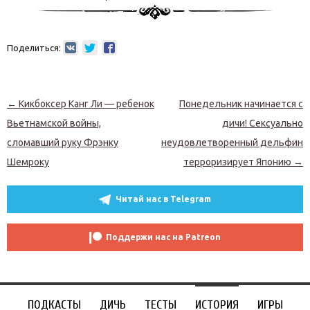
Поделиться:
Навигация по записям
←
Кикбоксер Канг Ли — ребенок
Понедельник начинается с
Вьетнамской войны,
дичи! Сексуально
сломавший руку Фрэнку
неудовлетворенный дельфин
Шемроку
терроризирует Японию
→
Читай нас в Telegram
Поддержи нас на Patreon
ПОДКАСТЫ
ДИЧЬ
ТЕСТЫ
ИСТОРИЯ
ИГРЫ