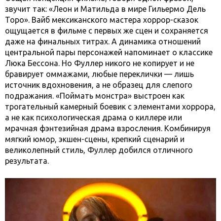
звучит так: «Леон и Матильда в мире Гильермо Дель
Торо». Вайб мексиканского мастера хоррор-сказок
ощущается в фильме с первых же сцен и сохраняется
даже на финальных титрах. А динамика отношений
центральной пары персонажей напоминает о классике
Люка Бессона. Но Фуллер никого не копирует и не
бравирует оммажами, любые переклички — лишь
источник вдохновения, а не образец для слепого
подражания. «Поймать монстра» выстроен как
трогательный камерный боевик с элементами хоррора,
а не как психологическая драма о киллере или
мрачная фэнтезийная драма взросления. Комбинируя
мягкий юмор, экшен-сцены, крепкий сценарий и
великолепный стиль, Фуллер добился отличного
результата.