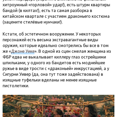
хитроумный «горловой» удар!), есть штурм квартиры
бандой (в килтах!), есть та самая разборка в
китайском квартале с участием драконьего костюма
(зацените стилёвые нунчаки!).
Кстати, об эстетичном вооружении. У некоторых
персонажей есть весьма экстравагантные виды
оружия, которые идеально смотрелись бы все в том
же «
Джоне Уике
». В одной из сцен смелая женщина из
ФБР едва не выкалывает киллеру глаз острейшими
шпильками, у одного из бандитов есть моднейшее
ружье в виде трости с «драконьей» инкрустацией, а у
Сигурни Уивер (да, она тут тоже задействована) в
изящные туфельки вделаны не менее изящные
пистолетики.