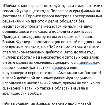
«Поймать монстра» — пожалуй, одна из главных тихих
сенсаций уходящего года. После премьеры фильма на
фестивале в Торонто пресса пестрела восторженными
рецензиями, но при этом релиз обошелся без
масштабного проката, несмотря на наличие двух
больших звезд и не самого последнего режиссера.
Правда, с последним пунктом есть важный нюанс.
Брайан Фуллер — постановщик опытный и с длинным
послужным списком, но «Поймать монстра» для него
стал полнометражным дебютом. Зато долгие годы
Фуллер работал над множеством хитовых сериалов:
он был одним из ключевых сценаристов «
Ганнибала
»,
неординарной фантастики «
Герои
», а еще
шоураннером первого сезона «Американских богов». И
в своей дебютной полнометражке Фуллер умело
использовал накопленный опыт, причем не только по
сценарной части, но также в области визуала и
зрелищности вообще.
Общая концепция фильма, говоря одной фразой,