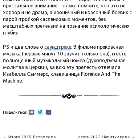
пристальное внимание. Только помните, что это не
хоррор и не драма, а ироничный и красочный боевик c
парой-тройкой саспенсовых моментов, без
масштабных претензий на познание психологических
глубин.
P.S и два слова о
саундтреке
. В фильме прекрасная
музыка (первые минут 10 звучит только она), и есть
полноценный музыкальный номер (духоподъемная
молитва в церкви), за всю эту прелесть отвечала
Изабелла Саммерс, клавишница Florence And The
Machine.
Поделиться:
Навигация по записям
←
Итоги 2025. Ретро года
Итоги 2025. Напитки года
→