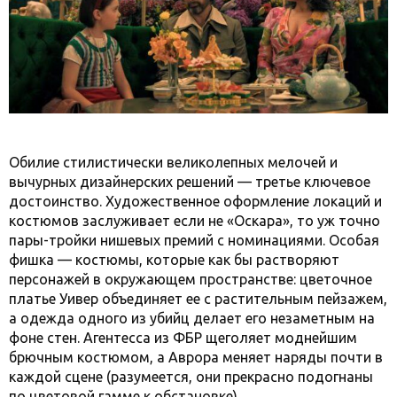
Обилие стилистически великолепных мелочей и
вычурных дизайнерских решений — третье ключевое
достоинство. Художественное оформление локаций и
костюмов заслуживает если не «Оскара», то уж точно
пары-тройки нишевых премий с номинациями. Особая
фишка — костюмы, которые как бы растворяют
персонажей в окружающем пространстве: цветочное
платье Уивер объединяет ее с растительным пейзажем,
а одежда одного из убийц делает его незаметным на
фоне стен. Агентесса из ФБР щеголяет моднейшим
брючным костюмом, а Аврора меняет наряды почти в
каждой сцене (разумеется, они прекрасно подогнаны
по цветовой гамме к обстановке).