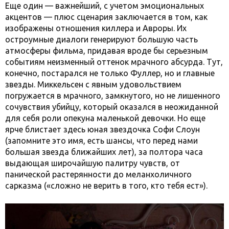
Еще один — важнейший, с учетом эмоциональных
акцентов — плюс сценария заключается в том, как
изображены отношения киллера и Авроры. Их
остроумные диалоги генерируют большую часть
атмосферы фильма, придавая вроде бы серьезным
событиям неизменный оттенок мрачного абсурда. Тут,
конечно, постарался не только Фуллер, но и главные
звезды. Миккельсен с явным удовольствием
погружается в мрачного, замкнутого, но не лишенного
сочувствия убийцу, который оказался в неожиданной
для себя роли опекуна маленькой девочки. Но еще
ярче блистает здесь юная звездочка Софи Слоун
(запомните это имя, есть шансы, что перед нами
большая звезда ближайших лет), за полтора часа
выдающая широчайшую палитру чувств, от
панической растерянности до меланхоличного
сарказма («сложно не верить в того, кто тебя ест»).