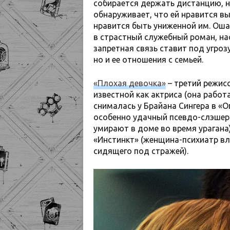
собирается держать дистанцию, н
обнаруживает, что ей нравится в
нравится быть униженной им. Ош
в страстный служебный роман, н
запретная связь ставит под угроз
но и ее отношения с семьей.
«Плохая девочка»
– третий режис
известной как актриса (она работ
снималась у Брайана Сингера в «О
особенно удачный псевдо-слэшер 
умирают в доме во время урагана
«Инстинкт» (женщина-психиатр вл
сидящего под стражей).