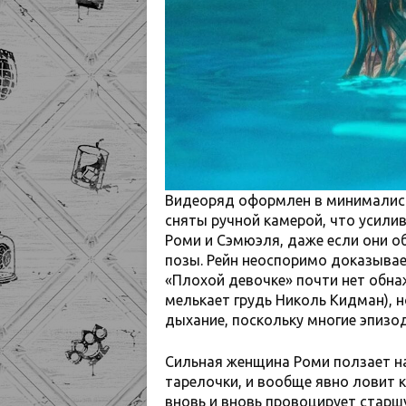
Видеоряд оформлен в минималист
сняты ручной камерой, что усил
Роми и Сэмюэля, даже если они 
позы. Рейн неоспоримо доказывает
«Плохой девочке» почти нет обнаж
мелькает грудь Николь Кидман), н
дыхание, поскольку многие эпизо
Сильная женщина Роми ползает на
тарелочки, и вообще явно ловит 
вновь и вновь провоцирует старш