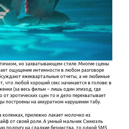
ичном, но захватывающем стиле. Многие сцены
ивает ощущение интимности в любом разговоре
обсуждают ежеквартальные отчеты, а не любимые
, что любой хороший секс начинается в голове: в
енки (за весь фильм – лишь один эпизод, где
о от эротических сцен то и дело перехватывает
ды построены на аккуратном нарушении табу.
 коленках, прилежно лакает молочко из
кайф от своей роли. А умный мальчик Сэмюэль
ую подругу на сладкие безумства, то одной SMS