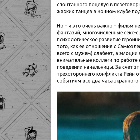
спонтанного поцелуя в переговорн
жарких танцев в ночном клубе по
Но – и это очень важно – фильм н
фантазий, многочисленные секс-с
психологическое развитие героин
того, как ее отношения с Сэмюэле
всего с мужем) слабеет, а эмоции 
внимательные коллеги по работе
поведении начальницы. За счет э
трехстороннего конфликта Рейн 
событиям все два часа экранного 