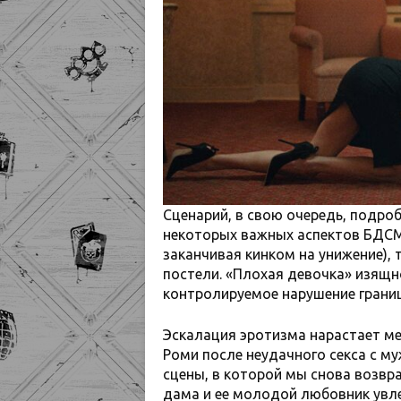
Сценарий, в свою очередь, подро
некоторых важных аспектов БДСМ-
заканчивая кинком на унижение), 
постели. «Плохая девочка» изящно
контролируемое нарушение границ
Эскалация эротизма нарастает ме
Роми после неудачного секса с м
сцены, в которой мы снова возвр
дама и ее молодой любовник увле