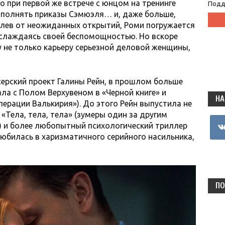
о при первой же встрече с юнцом на тренинге
Подд
ыполнять приказы Сэмюэля… и, даже больше,
алев от неожиданных открытий, Роми погружается
аслаждаясь своей беспомощностью. Но вскоре
у не только карьеру серьезной деловой женщины,
серский проект Галины Рейн, в прошлом больше
ала с Полом Верхувеном в «Черной книге» и
НА
перации Валькирия»). До этого Рейн выпустила не
«Тела, тела, тела» (зумеры один за другим
vkon
) и более любопытный психологический триллер
юбилась в харизматичного серийного насильника,
ПО