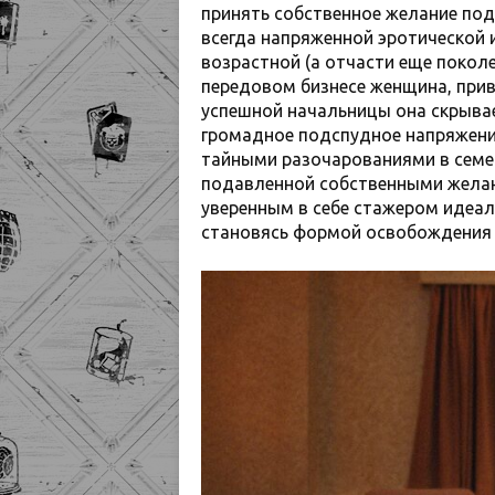
принять собственное желание подч
всегда напряженной эротической и
возрастной (а отчасти еще поколе
передовом бизнесе женщина, при
успешной начальницы она скрывае
громадное подспудное напряжение,
тайными разочарованиями в семей
подавленной собственными желан
уверенным в себе стажером идеаль
становясь формой освобождения 