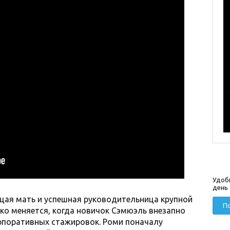
Удоб
день
щая мать и успешная руководительница крупной
По
зко меняется, когда новичок Сэмюэль внезапно
рпоративных стажировок. Роми поначалу