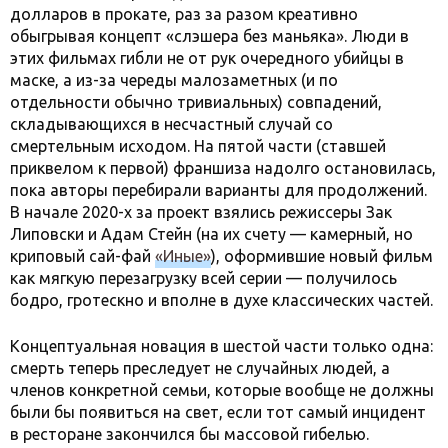
долларов в прокате, раз за разом креативно
обыгрывая концепт «слэшера без маньяка». Люди в
этих фильмах гибли не от рук очередного убийцы в
маске, а из-за череды малозаметных (и по
отдельности обычно тривиальных) совпадений,
складывающихся в несчастный случай со
смертельным исходом. На пятой части (ставшей
приквелом к первой) франшиза надолго остановилась,
пока авторы перебирали варианты для продолжений.
В начале 2020-х за проект взялись режиссеры Зак
Липовски и Адам Стейн (на их счету — камерный, но
криповый сай-фай
«Иные»
), оформившие новый фильм
как мягкую перезагрузку всей серии — получилось
бодро, гротескно и вполне в духе классических частей.
Концептуальная новация в шестой части только одна:
смерть теперь преследует не случайных людей, а
членов конкретной семьи, которые вообще не должны
были бы появиться на свет, если тот самый инцидент
в ресторане закончился бы массовой гибелью.