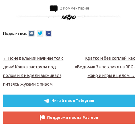
2 комментария
Поделиться:
Навигация по записям
←
Понедельник начинается с
Кратко и без соплей: как
дичи! Кошка застряла под
«Ведьмак 3» повлиял на RPG-
полом и 3 недели выживала,
жанр и игры в целом
→
питаясь жуками с пивом
Читай нас в Telegram
Поддержи нас на Patreon