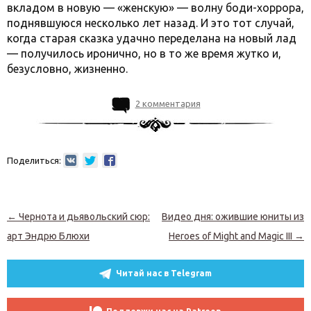
вкладом в новую — «женскую» — волну боди-хоррора,
поднявшуюся несколько лет назад. И это тот случай,
когда старая сказка удачно переделана на новый лад
— получилось иронично, но в то же время жутко и,
безусловно, жизненно.
2 комментария
Поделиться:
Навигация по записям
←
Чернота и дьявольский сюр:
Видео дня: ожившие юниты из
арт Эндрю Блюхи
Heroes of Might and Magic III
→
Читай нас в Telegram