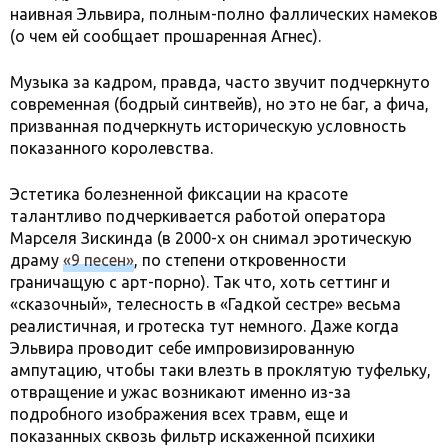
наивная Эльвира, полным-полно фаллических намеков
(о чем ей сообщает прошаренная Агнес).
Музыка за кадром, правда, часто звучит подчеркнуто
современная (бодрый синтвейв), но это не баг, а фича,
призванная подчеркнуть историческую условность
показанного королевства.
Эстетика болезненной фиксации на красоте
талантливо подчеркивается работой оператора
Марселя Зискинда (в 2000-х он снимал эротическую
драму
«9 песен»
, по степени откровенности
граничащую с арт-порно). Так что, хоть сеттинг и
«сказочный», телесность в «Гадкой сестре» весьма
реалистичная, и гротеска тут немного. Даже когда
Эльвира проводит себе импровизированную
ампутацию, чтобы таки влезть в проклятую туфельку,
отвращение и ужас возникают именно из-за
подробного изображения всех травм, еще и
показанных сквозь фильтр искаженной психики