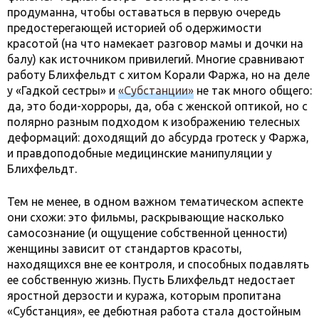
продуманна, чтобы оставаться в первую очередь
предостерегающей историей об одержимости
красотой (на что намекает разговор мамы и дочки на
балу) как источником привилегий. Многие сравнивают
работу Блихфельдт с хитом Корали Фаржа, но на деле
у «Гадкой сестры» и
«Субстанции»
не так много общего:
да, это боди-хорроры, да, оба с женской оптикой, но с
полярно разным подходом к изображению телесных
деформаций: доходящий до абсурда гротеск у Фаржа,
и правдоподобные медицинские манипуляции у
Блихфельдт.
Тем не менее, в одном важном тематическом аспекте
они схожи: это фильмы, раскрывающие насколько
самосознание (и ощущение собственной ценности)
женщины зависит от стандартов красоты,
находящихся вне ее контроля, и способных подавлять
ее собственную жизнь. Пусть Блихфельдт недостает
яростной дерзости и куража, которым пропитана
«Субстанция», ее дебютная работа стала достойным