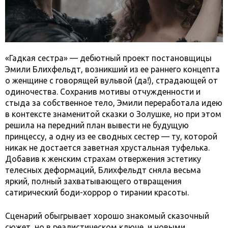
«Гадкая сестра» — дебютный проект постановщицы
Эмили Блихфельдт, возникший из ее раннего концепта
о женщине с говорящей вульвой (да!), страдающей от
одиночества. Сохранив мотивы отчужденности и
стыда за собственное тело, Эмили переработала идею
в контексте знаменитой сказки о Золушке, но при этом
решила на передний план вывести не будущую
принцессу, а одну из ее сводных сестер — ту, которой
никак не достается заветная хрустальная туфелька.
Добавив к женским страхам отвержения эстетику
телесных деформаций, Блихфельдт сняла весьма
яркий, полный захватывающего отвращения
сатирический боди-хоррор о тирании красоты.
Сценарий обыгрывает хорошо знакомый сказочный
сюжет, но в реалистическом ключе, и новыми