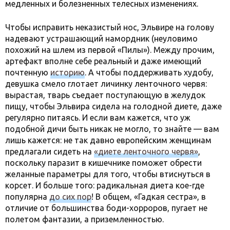
медленных и болезненных телесных изменениях.
Чтобы исправить неказистый нос, Эльвире на голову
надевают устрашающий намордник (неуловимо
похожий на шлем из первой «Пилы»). Между прочим,
артефакт вполне себе реальный и даже имеющий
почтенную
историю
. А чтобы поддерживать худобу,
девушка смело глотает личинку ленточного червя:
вырастая, тварь съедает поступающую в желудок
пищу, чтобы Эльвира сидела на голодной диете, даже
регулярно питаясь. И если вам кажется, что уж
подобной дичи быть никак не могло, то знайте — вам
лишь кажется: не так давно европейским женщинам
предлагали сидеть на
«диете ленточного червя»
,
поскольку паразит в кишечнике поможет обрести
желанные параметры для того, чтобы втиснуться в
корсет. И больше того: радикальная диета кое-где
популярна
до сих пор
! В общем, «Гадкая сестра», в
отличие от большинства боди-хорроров, пугает не
полетом фантазии, а приземленностью.