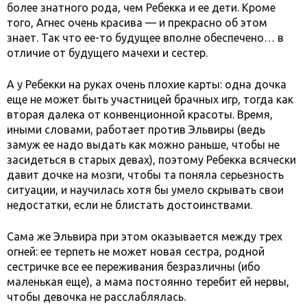
более знатного рода, чем Ребекка и ее дети. Кроме
того, Агнес очень красива — и прекрасно об этом
знает. Так что ее-то будущее вполне обеспечено… в
отличие от будущего мачехи и сестер.
А у Ребекки на руках очень плохие карты: одна дочка
еще не может быть участницей брачных игр, тогда как
вторая далека от конвенционной красоты. Время,
иными словами, работает против Эльвиры (ведь
замуж ее надо выдать как можно раньше, чтобы не
засидеться в старых девах), поэтому Ребекка всячески
давит дочке на мозги, чтобы та поняла серьезность
ситуации, и научилась хотя бы умело скрывать свои
недостатки, если не блистать достоинствами.
Сама же Эльвира при этом оказывается между трех
огней: ее терпеть не может новая сестра, родной
сестричке все ее переживания безразличны (ибо
маленькая еще), а мама постоянно теребит ей нервы,
чтобы девочка не расслаблялась.