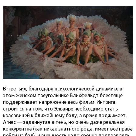
В-третьих, благодаря психологической динамике в
этом женском треугольнике Блихфельдт блестяще
поддерживает напряжение весь фильм. Интрига
строится на том, что Эльвире необходимо стать
красавицей к ближайшему балу, а время поджимает,
Агнес — задвинутая в тень, но очень даже реальная
конкурентка (как-никак знатного рода, имеет все права
пойти на бал), и внешность надо срочно подправлять.