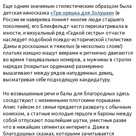
Еще одним значимым стилистическим образцом была
детская киносказка
«Три орешка для Золушки»
(в
России ее наверняка помнят многие люди старшего
поколения), его Блихфельдт часто пересматривала в
юности, и визуальный ряд «Гадкой сестры» отчасти
наследует подобной псевдо-исторической стилистике.
Дамы в роскошных и тяжелых (в несколько слоев!)
платьях изящно машут веерами и ритмично двигаются
во время танцевальных номеров, а мужчины в строгих
нарядах (покрытых орденами) размеренно
вышагивают между рядов напудренных девиц,
высматривая себе подходящую кандидатуру.
Но возвышенные речи и балы для благородных здесь
соседствуют с низменными плотскими порывами.
Агнес тайком от семьи предается разврату с обычным
конюхом, а статные молодые герцоги и бароны между
собой отпускают пошлейшие шутки, уместные разве
что в нижайших сегментах интернета. Даже в
благодушных сказках, которыми зачитывается