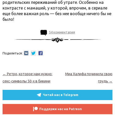
родительских переживаний об утрате. Особенно на
контрасте с мамашей, у которой, впрочем, в сериале
еще более важная роль — без нее вообще ничего бы не
было!
54 комментария
Поделиться:
Навигация по записям
←
Ретро, которое нам нужно:
Миа Халифа починила свою
секс-символы 50-х в бикини
грудь
→
Читай нас в Telegram
Поддержи нас на Patreon