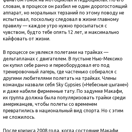
словам, в процессе он разбил не один дорогостоящий
аппарат, но моральных терзаний по этому поводу не
испытывал, поскольку следовал в жизни главному
правилу — каждое утро нужно просыпаться с
чувством, будто тебе опять 12 лет, и максимально
кайфовать от жизни.
В процессе он увлекся полетами на трайках —
дельтапланах с двигателем. В пустыне Нью-Мексико
он купил себе ранчо и переоборудовал его под
тренировочный лагерь, где частенько собирался с
другими любителями полетать на трайках. Члены
команды назвали себя Sky Gypsies («Небесные цыгане»)
и даже набили фирменные тату. По задумке Макафи,
их группа должна была популяризовать трайки среди
американцев, чтобы полеты со временем
превратились в национальный вид спорта. Но с этим
не сложилось.
После кризиса 2008 года, когда состояние Макафи