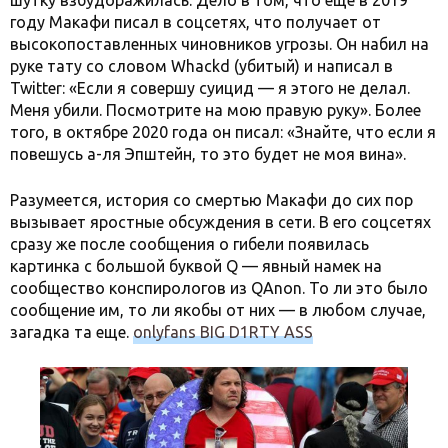
шутку взбудоражилась. Дело в том, что еще в 2019
году Макафи писал в соцсетях, что получает от
высокопоставленных чиновников угрозы. Он набил на
руке тату со словом Whackd (убитый) и написал в
Twitter: «Если я совершу суицид — я этого не делал.
Меня убили. Посмотрите на мою правую руку». Более
того, в октябре 2020 года он писал: «Знайте, что если я
повешусь а-ля Эпштейн, то это будет не моя вина».
Разумеется, история со смертью Макафи до сих пор
вызывает яростные обсуждения в сети. В его соцсетях
сразу же после сообщения о гибели появилась
картинка с большой буквой Q — явный намек на
сообщество конспирологов из QAnon. То ли это было
сообщение им, то ли якобы от них — в любом случае,
загадка та еще.
onlyfans BIG D1RTY ASS