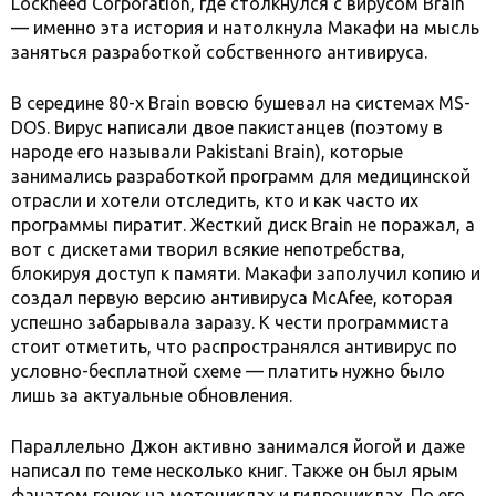
Lockheed Corporation, где столкнулся с вирусом Brain
— именно эта история и натолкнула Макафи на мысль
заняться разработкой собственного антивируса.
В середине 80-х Brain вовсю бушевал на системах MS-
DOS. Вирус написали двое пакистанцев (поэтому в
народе его называли Pakistani Brain), которые
занимались разработкой программ для медицинской
отрасли и хотели отследить, кто и как часто их
программы пиратит. Жесткий диск Brain не поражал, а
вот с дискетами творил всякие непотребства,
блокируя доступ к памяти. Макафи заполучил копию и
создал первую версию антивируса McAfee, которая
успешно забарывала заразу. К чести программиста
стоит отметить, что распространялся антивирус по
условно-бесплатной схеме — платить нужно было
лишь за актуальные обновления.
Параллельно Джон активно занимался йогой и даже
написал по теме несколько книг. Также он был ярым
фанатом гонок на мотоциклах и гидроциклах. По его