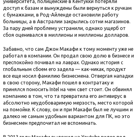
университета, полицейские в Кентукки потеряли
доступ к базам и вынуждены были вернуться к ручкам
с бумажками, в Род-Айленде остановили работу
больницы, а в Австралии закрылись сотни магазинов.
За пару дней проблему устранили, однако ущерб от
сбоя оценивался в миллионы и миллионы долларов.
Забавно, что сам Джон Макафи к тому моменту уже не
работал в компании. Он продал свою долю в бизнесе и
преспокойно почивал на лаврах. Однако история с
глобальным сбоем его задела — как-никак, продукт
все еще носил фамилию бизнесмена. Отвергая нападки
в свою сторону, Макафи пошел в контратаку и
принялся поносить Intel на чем свет стоит. Он обвинял
компанию в том, что та превратила его антивирус в
абсолютно неудобоваримую мерзость, место которой
на помойке. К слову, он и при Макафи был не лучшим и
далеко не самым удобным вариантом для ПК, но это
бизнесмен предпочитал не вспоминать.