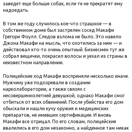
заведет еще больше собак, если те не прекратят ему
надоедать.
В том же году случилось кое-что страшное — в
собственном доме был застрелен сосед Макафи
Грегори Фоулл. Следов взлома не было. Это навело
Джона Макафи на мысль, что охотились за ним — и
действовал кто-то очень опытный. Бизнесмен тут же
собрал вещички, покрасил волосы и уехал из страны в
неизвестном направлении.
Полицейские ход Макафи восприняли несколько иначе.
Мужчину уже подозревали в создании
нарколаборатории, а также связях с
несовершеннолетней девушкой, однако Макафи смог
отбиться от всех обвинений. После убийства его дом
обыскали и нашли кучу оружия и медицинских
препаратов, не имевших сертификации. И вновь
Макафи все отрицал. По его словам, полицейские
ввалились в его дом незаконно, а найденное там никак