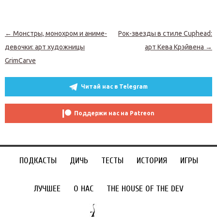
Навигация по записям
←
Монстры, монохром и аниме-
Рок-звезды в стиле Cuphead:
девочки: арт художницы
арт Кева Крэйвена
→
GrimCarve
Читай нас в Telegram
Поддержи нас на Patreon
ПОДКАСТЫ
ДИЧЬ
ТЕСТЫ
ИСТОРИЯ
ИГРЫ
ЛУЧШЕЕ
О НАС
THE HOUSE OF THE DEV