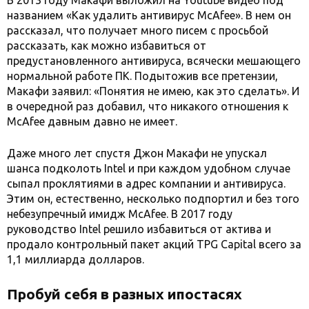
В 2013 году Макафи выложил на Youtube видео под
названием «Как удалить антивирус McAfee». В нем он
рассказал, что получает много писем с просьбой
рассказать, как можно избавиться от
предустановленного антивируса, всячески мешающего
нормальной работе ПК. Подытожив все претензии,
Макафи заявил: «Понятия не имею, как это сделать». И
в очередной раз добавил, что никакого отношения к
McAfee давным давно не имеет.
Даже много лет спустя Джон Макафи не упускал
шанса подколоть Intel и при каждом удобном случае
сыпал проклятиями в адрес компании и антивируса.
Этим он, естественно, несколько подпортил и без того
небезупречный имидж McAfee. В 2017 году
руководство Intel решило избавиться от актива и
продало контрольный пакет акций TPG Capital всего за
1,1 миллиарда долларов.
Пробуй себя в разных ипостасях