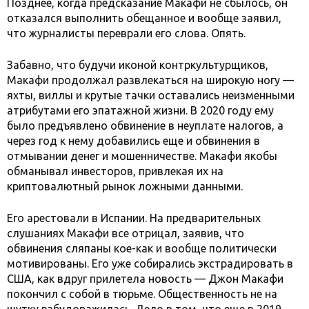
Позднее, когда предсказание Макафи не сбылось, он
отказался выполнить обещанное и вообще заявил,
что журналисты переврали его слова. Опять.
Забавно, что будучи иконой контркультурщиков,
Макафи продолжал развлекаться на широкую ногу —
яхты, виллы и крутые тачки оставались неизменными
атрибутами его эпатажной жизни. В 2020 году ему
было предъявлено обвинение в неуплате налогов, а
через год к нему добавились еще и обвинения в
отмывании денег и мошенничестве. Макафи якобы
обманывал инвесторов, привлекая их на
криптовалютный рынок ложными данными.
Его арестовали в Испании. На предварительных
слушаниях Макафи все отрицал, заявив, что
обвинения сляпаны кое-как и вообще политически
мотивированы. Его уже собирались экстрадировать в
США, как вдруг прилетела новость — Джон Макафи
покончил с собой в тюрьме. Общественность не на