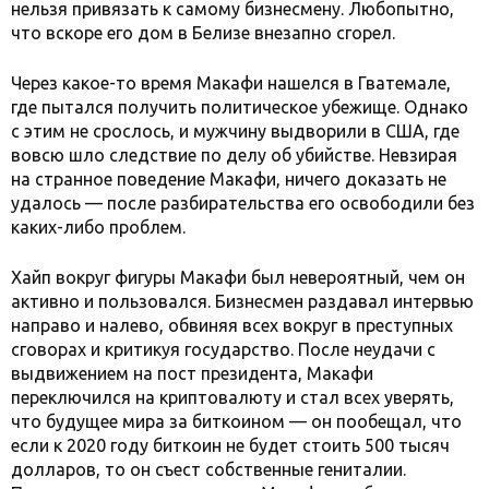
нельзя привязать к самому бизнесмену. Любопытно,
что вскоре его дом в Белизе внезапно сгорел.
Через какое-то время Макафи нашелся в Гватемале,
где пытался получить политическое убежище. Однако
с этим не срослось, и мужчину выдворили в США, где
вовсю шло следствие по делу об убийстве. Невзирая
на странное поведение Макафи, ничего доказать не
удалось — после разбирательства его освободили без
каких-либо проблем.
Хайп вокруг фигуры Макафи был невероятный, чем он
активно и пользовался. Бизнесмен раздавал интервью
направо и налево, обвиняя всех вокруг в преступных
сговорах и критикуя государство. После неудачи с
выдвижением на пост президента, Макафи
переключился на криптовалюту и стал всех уверять,
что будущее мира за биткоином — он пообещал, что
если к 2020 году биткоин не будет стоить 500 тысяч
долларов, то он съест собственные гениталии.