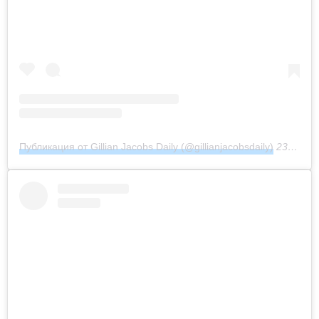
Публикация от Gillian Jacobs Daily (@gillianjacobsdaily)
23 Июл 2020 в 1:22 PDT