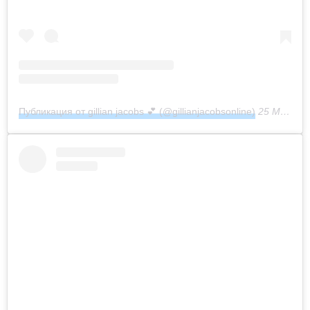
Публикация от gillian jacobs 💕 (@gillianjacobsonline)
25 Мар 2016 в 2:17 PDT