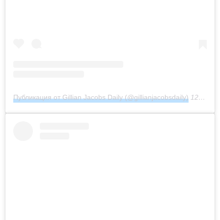
Публикация от Gillian Jacobs Daily (@gillianjacobsdaily)
12 Фев 2019 в 12:08 PST