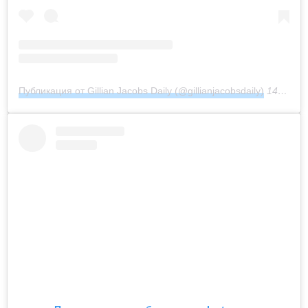
Публикация от Gillian Jacobs Daily (@gillianjacobsdaily)
14 Фев 2019 в 6:18 PST