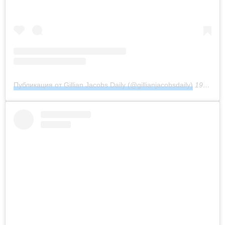
Публикация от Gillian Jacobs Daily (@gillianjacobsdaily)
19 Фев 2019 в 4:51 PST