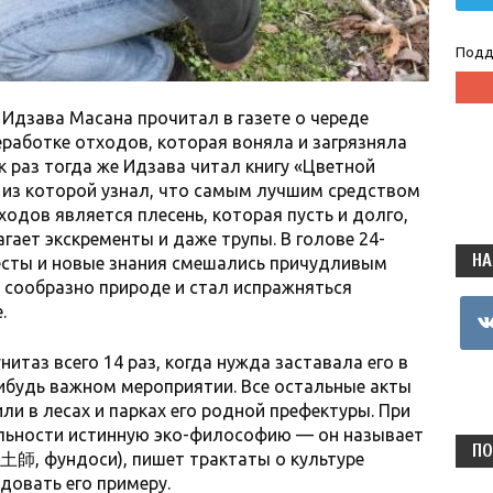
Подд
а Идзава Масана прочитал в газете о череде
еработке отходов, которая воняла и загрязняла
к раз тогда же Идзава читал книгу «Цветной
, из которой узнал, что самым лучшим средством
одов является плесень, которая пусть и долго,
гает экскременты и даже трупы. В голове 24-
НА
есты и новые знания смешались причудливым
 сообразно природе и стал испражняться
vkon
.
нитаз всего 14 раз, когда нужда заставала его в
нибудь важном мероприятии. Все остальные акты
ли в лесах и парках его родной префектуры. При
ельности истинную эко-философию — он называет
ПО
土師, фундоси), пишет трактаты о культуре
довать его примеру.