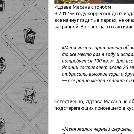
Идзава Масана с грибом
В 2017-м году корреспондент изд
все начнут гадить в парках, не о
засранной. В ответ на это активис
«Меня часто спрашивают об это
то же место раз в году и испра
потребуется 100 кв. м. Для все
Японии составляет около 25 ми
отбросить высокие горы и дру
— все равно места хватит с и
Естественно, Идзава Масана не о
подстерегающих присевшего в кус
«Меня жалил черный шершень, 