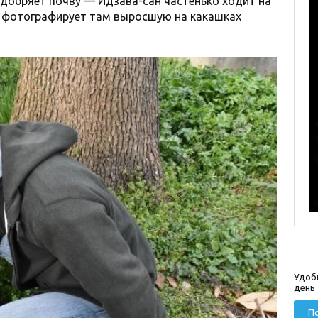
удобряет почву — Идзава-сан частенько ходит на
 фотографирует там выросшую на какашках
Удоб
день
По