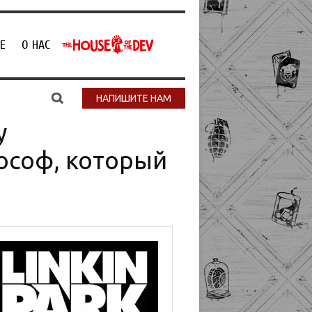
Е
О НАС
НАПИШИТЕ НАМ
у
ософ, который