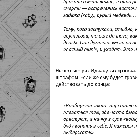
бросали в меня камни, а один р
смерти — встречались восточ
гадюка (хабу), бурый медведь…
Тому, кого застукали, стыдно, 
идут люди, то еще до того, как
день!». Они думают: «Если он в
опасный тип!», и уходят. Это 
Несколько раз Идзаву задержива
штрафом. Если же ему будет гроз
действовать до конца:
«Вообще-то закон запрещает и
плеваться там, где часто быва
арестуют, я начну в суде «вой
буду копить в себе. Я намерен
выдержать».