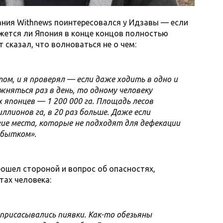
ания Withnews поинтересовался у Идзавы — если
кажется ли Япония в конце концов полностью
т сказал, что волноваться не о чем:
м, и я проверял — если даже ходить в одно и
жняться раз в день, то одному человеку
х японцев — 1 200 000 га. Площадь лесов
ллионов га, в 20 раз больше. Даже если
гие места, которые не подходят для дефекации
збытком».
бошел стороной и вопрос об опасностях,
тах человека:
присасывались пиявки. Как-то обезьяны