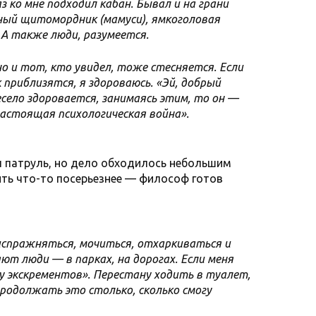
аз ко мне подходил кабан. Бывал и на грани
ный щитомордник (мамуси), ямкоголовая
 А также люди, разумеется.
но и тот, кто увидел, тоже стесняется. Если
 приблизятся, я здороваюсь. «Эй, добрый
есело здоровается, занимаясь этим, то он —
настоящая психологическая война».
л патруль, но дело обходилось небольшим
ить что-то посерьезнее — философ готов
спражняться, мочиться, отхаркиваться и
ют люди — в парках, на дорогах. Если меня
ну экскрементов». Перестану ходить в туалет,
 продолжать это столько, сколько смогу