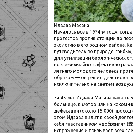
Идзава Масана
Началось все в 1974-м году, когд
протестов против станции по пер
экологию в его родном районе. Ка
путеводитель по природе: грибы»
для утилизации биологических отх
но чрезвычайно эффективно разла
летнего молодого человека прот
образом — он решил действовать
исключительно на свежем воздухе
За 45 лет Идзава Масана какал в у
больнице, в метро или на каком-
дефекации (около 15 000) проходи
этом Идзава видит в своей деят
себя «наставником удобрения» (糞
испражнения и призывает всех сле