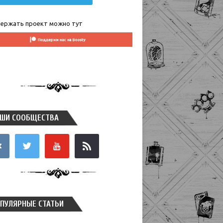
ержать проект можно тут
ШИ СООБЩЕСТВА
takte
twitter
youtube
rss
ПУЛЯРНЫЕ СТАТЬИ