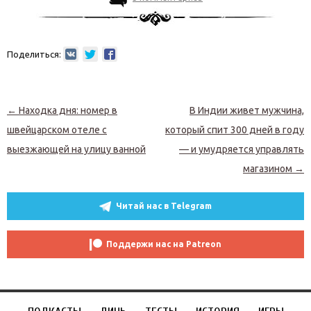
Поделиться:
Навигация по записям
←
Находка дня: номер в
В Индии живет мужчина,
швейцарском отеле с
который спит 300 дней в году
выезжающей на улицу ванной
— и умудряется управлять
магазином
→
Читай нас в Telegram
Поддержи нас на Patreon