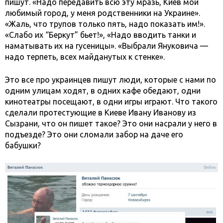
пишут. «Надо передавить всю эту мразь, Киев мой
любимый город, у меня родственники на Украине».
«Жаль, что трупов только пять, надо показать им!».
«Слабо их “Беркут” бьет!», «Надо вводить танки и
наматывать их на гусеницы». «Выбрали Януковича —
надо терпеть, всех майданутых к стенке».
Это все про украинцев пишут люди, которые с нами по
одним улицам ходят, в одних кафе обедают, одни
кинотеатры посещают, в одни игры играют. Что такого
сделали протестующие в Киеве Ивану Иванову из
Сызрани, что он пишет такое? Это они насрали у него в
подъезде? Это они сломали забор на даче его
бабушки?