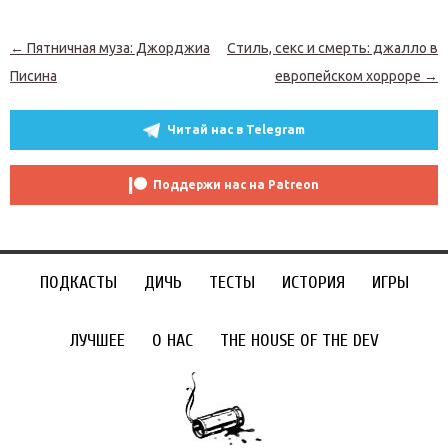
Навигация по записям
←
Пятничная муза: Джорджиа
Стиль, секс и смерть: джалло в
Писина
европейском хорроре
→
Читай нас в Telegram
Поддержи нас на Patreon
ПОДКАСТЫ
ДИЧЬ
ТЕСТЫ
ИСТОРИЯ
ИГРЫ
ЛУЧШЕЕ
О НАС
THE HOUSE OF THE DEV