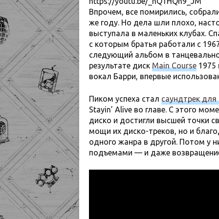
https://youtu.be/_hQ1HQh9_JM
Впрочем, все помирились, собрал
же году. Но дела шли плохо, насто
выступала в маленьких клубах. Сп
с которым братья работали с 1967
следующий альбом в танцевальном
результате диск
Main Course
1975 
вокал Барри, впервые использован
Пиком успеха стал
саундтрек для
Stayin’ Alive во главе. С этого 
диско и достигли высшей точки св
мощи их диско-треков, но и благо
одного жанра в другой. Потом у н
подъемами — и даже возвращение к