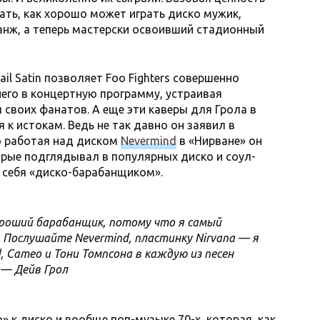
ть, как хорошо может играть диско мужик,
анж, а теперь мастерски освоивший стадионный
il Satin позволяет Foo Fighters совершенно
него в концертную программу, устраивая
 своих фанатов. А еще эти каверы для Грола в
к истокам. Ведь не так давно он заявил в
о работая над диском
Nevermind
в «Нирване» он
орые подглядывал в популярных диско и соул-
л себя «диско-барабанщиком».
ороший барабанщик, потому что я самый
 Послушайте Nevermind, пластинку Nirvana — я
, Cameo и Тони Томпсона в каждую из песен
 — Дейв Грол
» к диско и вообще поп-музыке 70-х, которая, как