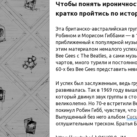
Чтобы понять ироничност
кратко пройтись по исто
Эта британско-австралийская гру
Робином и Морисом Гиббами — в 1
приближенный к популярной музыке
этим материалом немалого успеха
Bee Gees с The Beatles, а сами м
чартов, много турили и постоянно
60-х без Bee Gees представить не
И успех был заслуженным, ведь гр
развивалась. Так в 1969 году вы
который двинул звук группы в сто
великолепно. Но 70-е встретили Be
покинул Робин Гибб, чувствуя, чт
Выпущенный без него альбом
Cucu
оглушительным треском. Братья Ба