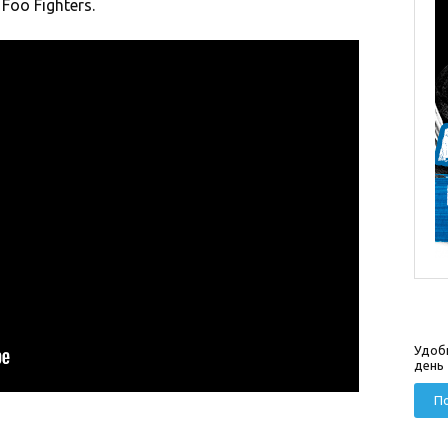
Foo Fighters.
Удоб
день
По