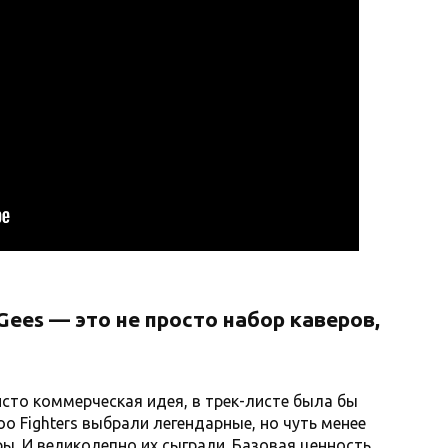
 Gees — это не просто набор каверов,
исто коммерческая идея, в трек-листе была бы
Foo Fighters выбрали легендарные, но чуть менее
ры. И великолепно их сыграли. Базовая ценность