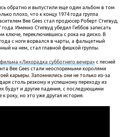
ись обратно и выпустили еще один альбом в том
лько плохо, что к концу 1974 года группа
асителем Bee Gees стал продюсер Роберт Стигвуд,
 года. Именно Стигвуд убедил Гиббов записать
 ключе, переключившись с рока на диско. В
года с ноги ворвался в чарты, а фальцетный
ный на нем, стал главной фишкой группы.
 фильма «Лихорадка субботнего вечера»
с песней
момента Bee Gees стали неоспоримыми королями
оей карьеры. Запомнились они не только из-за
даря столь резкому и успешному переходу из
их будут и другие падения, с последующими
 року, но это уже другая история.