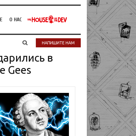
Е
О НАС
НАПИШИТЕ НАМ
ударились в
e Gees