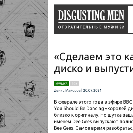
«Сделаем это ка
диско и выпуст
МУЗЫКА
РОК
|
20.07.2021
Денис Майоров
В феврале этого года в эфире BBC 
You Should Be Dancing «королей д
близко к оригиналу. Но шутка заш
именем Dee Gees выпускают полно
Bee Gees. Самое время разобратьс