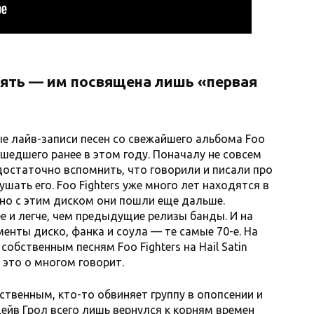
пять — им посвящена лишь «первая
е лайв-записи песен со свежайшего альбома Foo
ышедшего ранее в этом году. Поначалу не совсем
достаточно вспомнить, что говорили и писали про
шать его. Foo Fighters уже много лет находятся в
 но с этим диском они пошли еще дальше.
е и легче, чем предыдущие релизы банды. И на
енты диско, фанка и соула — те самые 70-е. На
собственным песням Foo Fighters на Hail Satin
 это о многом говорит.
ственным, кто-то обвиняет группу в опопсении и
ейв Грол всего лишь вернулся к корням времен