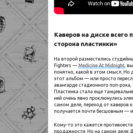
Каверов на диске всего 
сторона пластинки»
На второй разместились студийны
Fighters —
Medicine At Midnight
, в
понятно, какой в этом смысл. Но 
этот альбом — или просто переслу
авангарде стадионного поп-рока,
Пластинка стала еще танцевальне
ней очень явно проклюнулись элем
самом деле, переход от каверов к 
получается почти бесшовным — и
Кому-то это кажется противоесте
продажности. Но на самом деле Д