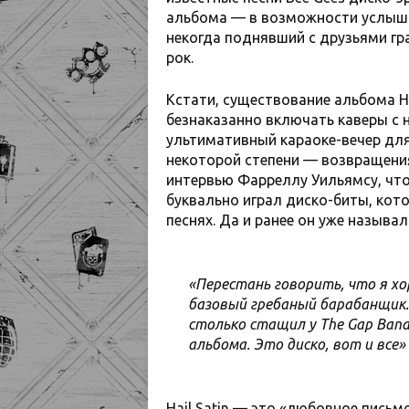
альбома — в возможности услыша
некогда поднявший с друзьями гр
рок.
Кстати, существование альбома Ha
безнаказанно включать каверы с 
ультимативный караоке-вечер для
некоторой степени — возвращения 
интервью Фарреллу Уильямсу, чт
буквально играл диско-биты, кот
песнях. Да и ранее он уже называ
«Перестань говорить, что я х
базовый гребаный барабанщик.
столько стащил у The Gap Band
альбома. Это диско, вот и все»
Hail Satin — это «любовное письмо