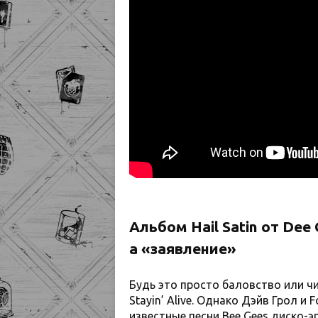
Альбом Hail Satin от Dee
а «заявление»
Будь это просто баловство или ч
Stayin’ Alive. Однако Дэйв Грол и 
известные песни Bee Gees диско-э