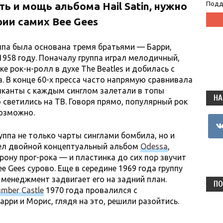
ь и мощь альбома Hail Satin, нужно
Подд
рии самих Bee Gees
ппа была основана тремя братьями — Барри,
958 году. Поначалу группа играл мелодичный,
 рок-н-ролл в духе The Beatles и добилась с
. В конце 60-х пресса часто напрямую сравнивала
узыканты с каждым синглом залетали в топы
НА
 светились на ТВ. Говоря прямо, популярный рок
возможно.
vkon
уппа не только чарты синглами бомбила, но и
шел двойной концептуальный альбом
Odessa
,
рону прог-рока — и пластинка до сих пор звучит
e Gees сурово. Еще в середине 1969 года группу
о менеджмент задвигает его на задний план.
ПО
mber Castle
1970 года провалился с
рри и Морис, глядя на это, решили разойтись.