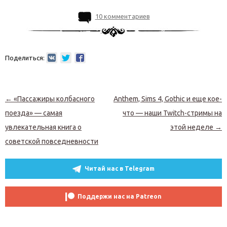
10 комментариев
Поделиться:
Навигация по записям
←
«Пассажиры колбасного
Anthem, Sims 4, Gothic и еще кое-
поезда» — самая
что — наши Twitch-стримы на
увлекательная книга о
этой неделе
→
советской повседневности
Читай нас в Telegram
Поддержи нас на Patreon