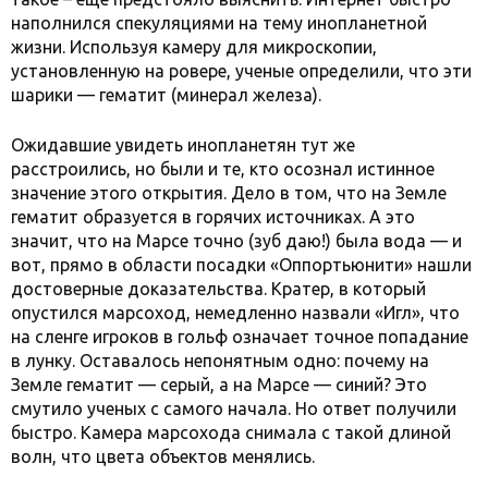
наполнился спекуляциями на тему инопланетной
жизни. Используя камеру для микроскопии,
установленную на ровере, ученые определили, что эти
шарики — гематит (минерал железа).
Ожидавшие увидеть инопланетян тут же
расстроились, но были и те, кто осознал истинное
значение этого открытия. Дело в том, что на Земле
гематит образуется в горячих источниках. А это
значит, что на Марсе точно (зуб даю!) была вода — и
вот, прямо в области посадки «Оппортьюнити» нашли
достоверные доказательства. Кратер, в который
опустился марсоход, немедленно назвали «Игл», что
на сленге игроков в гольф означает точное попадание
в лунку. Оставалось непонятным одно: почему на
Земле гематит — серый, а на Марсе — синий? Это
смутило ученых с самого начала. Но ответ получили
быстро. Камера марсохода снимала с такой длиной
волн, что цвета объектов менялись.