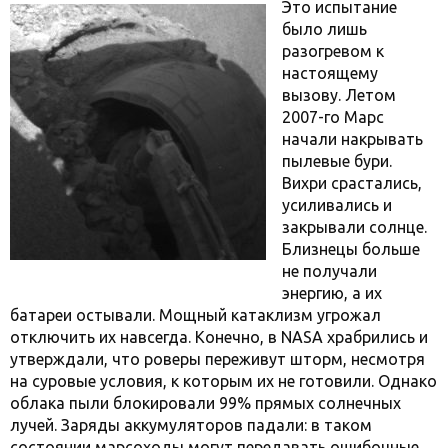
Это испытание
было лишь
разогревом к
настоящему
вызову. Летом
2007-го Марс
начали накрывать
пылевые бури.
Вихри срастались,
усиливались и
закрывали солнце.
Близнецы больше
не получали
энергию, а их
батареи остывали. Мощный катаклизм угрожал
отключить их навсегда. Конечно, в NASA храбрились и
утверждали, что роверы переживут шторм, несмотря
на суровые условия, к которым их не готовили. Однако
облака пыли блокировали 99% прямых солнечных
лучей. Заряды аккумуляторов падали: в таком
состоянии марсоходы могут передавать ошибочные