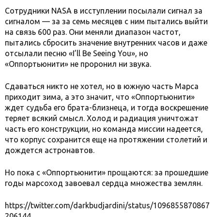
Сотрудники NASA в исступлении посылали сигнал за
сигналом — за за семь месяцев с ним пытались выйти
на связь 600 раз. Они меняли диапазон частот,
пытались сбросить значение внутренних часов и даже
отсылали песню «I’ll Be Seeing You», но
«Оппортьюнити» не проронил ни звука.
Сдаваться никто не хотел, но в южную часть Марса
приходит зима, а это значит, что «Оппортьюнити»
ждет судьба его брата-близнеца, и тогда воскрешение
теряет всякий смысл. Холод и радиация уничтожат
часть его конструкции, но команда миссии надеется,
что корпус сохранится еще на протяжении столетий и
дождется астронавтов.
Но пока с «Оппортьюнити» прощаются: за прошедшие
годы марсоход завоевал сердца множества землян.
https://twitter.com/darkbudjardini/status/1096855870867
206144