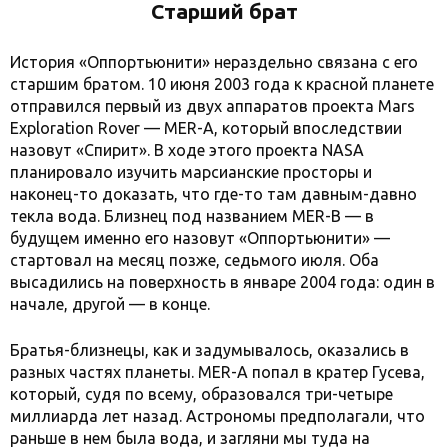
Старший брат
История «Оппортьюнити» нераздельно связана с его
старшим братом. 10 июня 2003 года к красной планете
отправился первый из двух аппаратов проекта Mars
Exploration Rover — MER-A, который впоследствии
назовут «Спирит». В ходе этого проекта NASA
планировало изучить марсианские просторы и
наконец-то доказать, что где-то там давным-давно
текла вода. Близнец под названием MER-B — в
будущем именно его назовут «Оппортьюнити» —
стартовал на месяц позже, седьмого июля. Оба
высадились на поверхность в январе 2004 года: один в
начале, другой — в конце.
Братья-близнецы, как и задумывалось, оказались в
разных частях планеты. MER-A попал в кратер Гусева,
который, судя по всему, образовался три-четыре
миллиарда лет назад. Астрономы предполагали, что
раньше в нем была вода, и загляни мы туда на