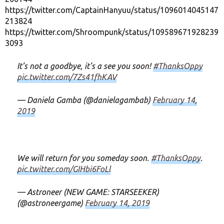
https://twitter.com/CaptainHanyuu/status/1096014045147
213824
https://twitter.com/Shroompunk/status/109589671928239
3093
It’s not a goodbye, it’s a see you soon!
#ThanksOppy
pic.twitter.com/7Zs41fhKAV
— Daniela Gamba (@danielagambab)
February 14,
2019
We will return for you someday soon.
#ThanksOppy
.
pic.twitter.com/GIHbi6FoLl
— Astroneer (NEW GAME: STARSEEKER)
(@astroneergame)
February 14, 2019