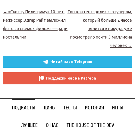
Навигация по записям
←
«Скотту Пилигриму» 10 лет!
Топ-контент: ролик с ютубером,
Режиссер Эдгар Райт выложил
который больше 2 часов
фото со съемок фильма — ради
пялится в никуда, уже
ностальгии
посмотрело почти 3 миллиона
человек
→
Читай нас в Telegram
Поддержи нас на Patreon
ПОДКАСТЫ
ДИЧЬ
ТЕСТЫ
ИСТОРИЯ
ИГРЫ
ЛУЧШЕЕ
О НАС
THE HOUSE OF THE DEV