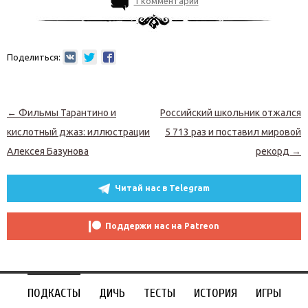
1 комментарий
Поделиться:
Навигация по записям
←
Фильмы Тарантино и
Российский школьник отжался
кислотный джаз: иллюстрации
5 713 раз и поставил мировой
Алексея Базунова
рекорд
→
Читай нас в Telegram
Поддержи нас на Patreon
ПОДКАСТЫ
ДИЧЬ
ТЕСТЫ
ИСТОРИЯ
ИГРЫ