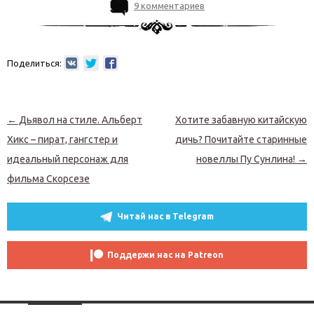
9 комментариев
Поделиться:
Навигация по записям
←
Дьявол на стиле. Альберт
Хотите забавную китайскую
Хикс – пират, гангстер и
дичь? Почитайте старинные
идеальный персонаж для
новеллы Пу Сунлина!
→
фильма Скорсезе
Читай нас в Telegram
Поддержи нас на Patreon