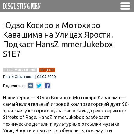
Юдзо Косиро и Мотохиро
Кавашима на Улицах Ярости.
Подкаст HansZimmerJukebox
S1E7
HANSZIMMERJUKEBOX
ПОДКАСТ
|
04.05.2020
Павел Овчинников
Поделиться:
Наши герои — Юдзо Косиро и Мотохиро Кавасима —
самый влиятельный игровой композиторский дуэт 90-
х, на счету которого культовый саундтрек к серии игр
Streets of Rage. HansZimmerJukebox разбирает
технические детали и культурные отсылки музыки
Улиц Ярости и пытается объяснить, почему эти