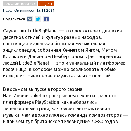
HANSZIMMERJUKEBOX
ПОДКАСТ
|
15.11.2021
Павел Овчинников
Поделиться:
Саундтрек LittleBigPlanet — это лоскутное одеяло из
десятков стилей и культур разных народов,
настоящая маленькая большая музыкальная
энциклопедия, собранная Кеннетом Янгом, Мэтом
Кларком и Дэниелом Пембертоном. Для творческих
людей LittleBigPlanet — это и уникальный платформер-
песочница, в котором можно реализовать любые
идеи, и источник новых музыкальных открытий.
В восьмом выпуске второго сезона
HansZimmerJukebox раскрываем секреты главного
платформера PlayStation: как выбирались
лицензионные треки, как звучит интерактивная
музыка, чем вдохновлялась команда композиторов —
и при чем тут британское телевидение 70-80 годов.