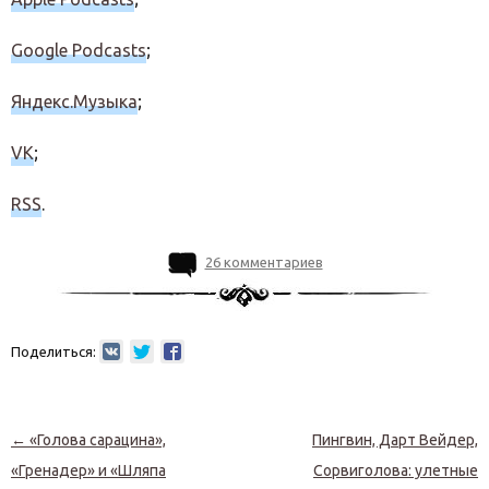
Google Podcasts
;
Яндекс.Музыка
;
VK
;
RSS
.
26 комментариев
Поделиться:
Навигация по записям
←
«Голова сарацина»,
Пингвин, Дарт Вейдер,
«Гренадер» и «Шляпа
Сорвиголова: улетные