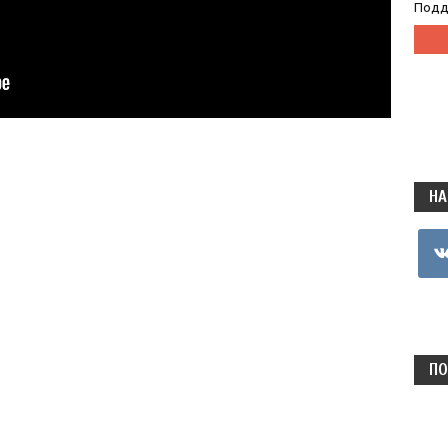
Подд
НА
vkon
ПО