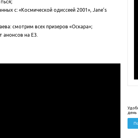
аться;
нных с: «Космической одиссеей 2001», Jane’s
аева: смотрим всех призеров «Оскара»;
 анонсов на E3.
Удоб
день
По