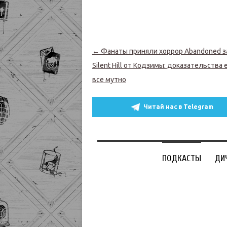
Навигация по записям
←
Фанаты приняли хоррор Abandoned з
Silent Hill от Кодзимы: доказательства 
все мутно
Читай нас в Telegram
ПОДКАСТЫ
ДИ