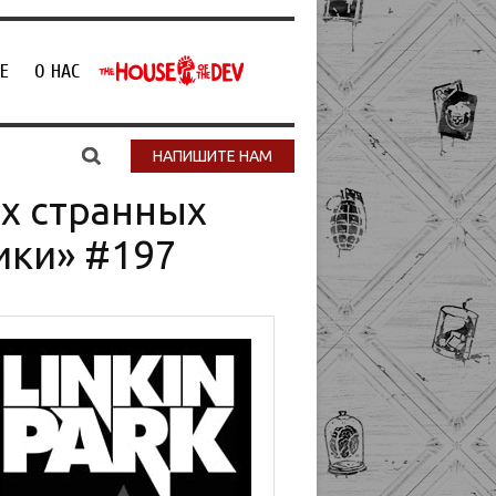
Е
О НАС
НАПИШИТЕ НАМ
их странных
ики» #197