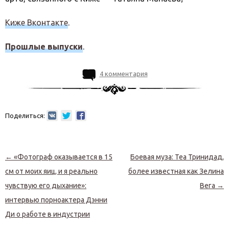
Киже Вконтакте
.
Прошлые выпуски
.
4 комментария
Поделиться:
Навигация по записям
←
«Фотограф оказывается в 15
Боевая муза: Теа Тринидад,
см от моих яиц, и я реально
более известная как Зелина
чувствую его дыхание»:
Вега
→
интервью порноактера Дэнни
Ди о работе в индустрии