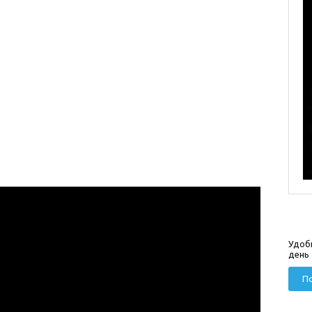
Удоб
день
По