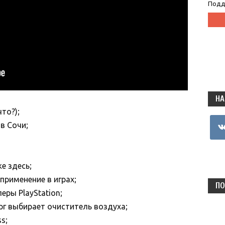
Подд
НА
то?);
vkon
 в Сочи;
е здесь;
применение в играх;
ПО
ры PlayStation;
рг выбирает очиститель воздуха;
s;