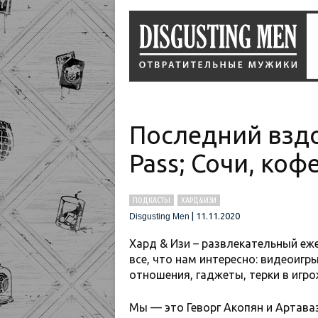
Последний вздо
Pass; Сочи, коф
ПОДКАСТЫ
ХАРД&ИЗИ
|
11.11.2020
Disgusting Men
Хард & Изи – развлекательный е
все, что нам интересно: видеоигры
отношения, гаджеты, терки в игро
Мы — это Геворг Акопян и Артава