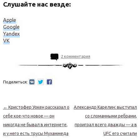
Слушайте нас везде:
Apple
Google
Yandex
VK
2 комментария
Поделиться:
Навигация по записям
←
Кристофер Уокен рассказал о
Александр Карелин: выступал
себе кое-что новое — он
со сломанными ребрами,
никогда не бывал в интернете,
проиграл всего дважды — а в
и у него есть трусы Мухаммеда
UFC его считали