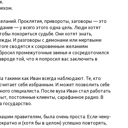
к.
пехом.
еланий. Проклятия, привороты, заговоры — это
адание — у всего этого одна цель. Люди хотят
чтобы покориться судьбе. Они хотят знать,
дежды. И разговоры с демонами или мертвыми
тоге сводятся к сокровенным желаниям
бросил промежуточные звенья и сосредоточился
авроде той, что я попросил вас заключить в
За такими как Иван всегда наблюдают. Те, кто
о считает себя избранным. И может позволить себе
ного специалиста. После вуза Иван стал работать
пыт, постоянные клиенты, сарафанное радио. В
а государство.
нашим правителям, была очень проста. Если чему-
кратно и (хотя бы в целом) успешно повторять,