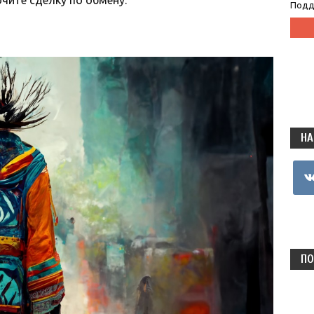
чите сделку по обмену.
Подд
НА
vkon
ПО