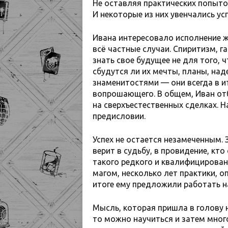
Не оставляя практических попыто
И некоторые из них увенчались ус
Ивана интересовало исполнение ж
всё частные случаи. Спиритизм, г
знать свое будущее не для того, 
сбудутся ли их мечты, планы, на
знаменитостями — они всегда в и
вопрошающего. В общем, Иван от
на сверхъестественных сделках. Н
предисловии.
Успех не остается незамеченным. 
верит в судьбу, в провидение, кт
такого редкого и квалифицирован
магом, несколько лет практики, о
итоге ему предложили работать н
Мысль, которая пришла в голову 
то можно научиться и затем много