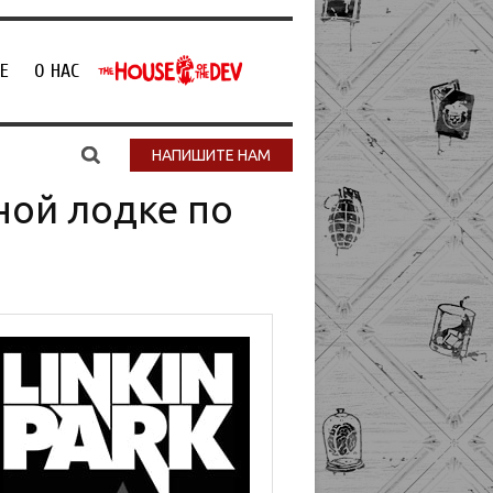
Е
О НАС
НАПИШИТЕ НАМ
вной лодке по