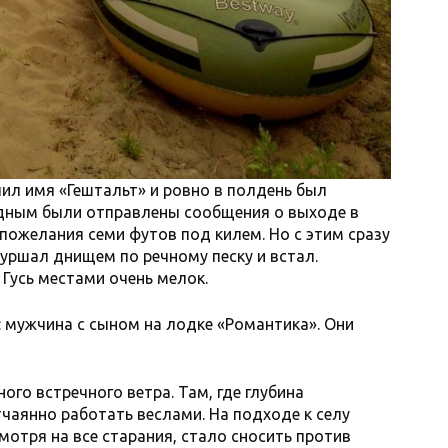
чил имя «Гештальт» и ровно в полдень был
одным были отправлены сообщения о выходе в
пожелания семи футов под килем. Но с этим сразу
уршал днищем по речному песку и встал.
 Гусь местами очень мелок.
: мужчина с сыном на лодке «Романтика». Они
ого встречного ветра. Там, где глубина
чаянно работать веслами. На подходе к селу
смотря на все старания, стало сносить против