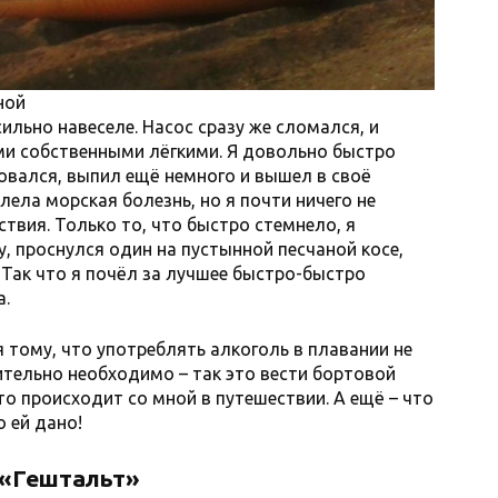
ной
ильно навеселе. Насос сразу же сломался, и
ми собственными лёгкими. Я довольно быстро
довался, выпил ещё немного и вышел в своё
лела морская болезнь, но я почти ничего не
твия. Только то, что быстро стемнело, я
гу, проснулся один на пустынной песчаной косе,
. Так что я почёл за лучшее быстро-быстро
а.
 тому, что употреблять алкоголь в плавании не
ительно необходимо – так это вести бортовой
что происходит со мной в путешествии. А ещё – что
 ей дано!
«Гештальт»