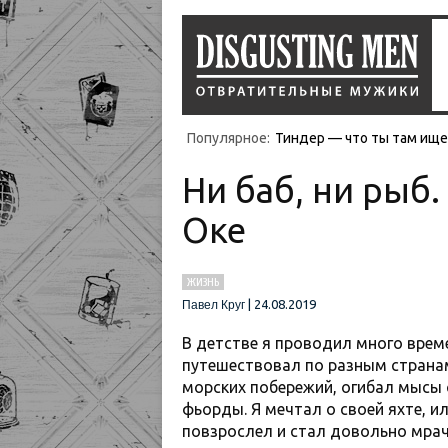
Популярное:
Тиндер — что ты там ищеш
Ни баб, ни рыб.
Оке
ЖИЗНЬ
|
24.08.2019
Павел Круг
В детстве я проводил много врем
путешествовал по разным странам
морских побережий, огибал мысы 
фьорды. Я мечтал о своей яхте, и
повзрослел и стал довольно мра