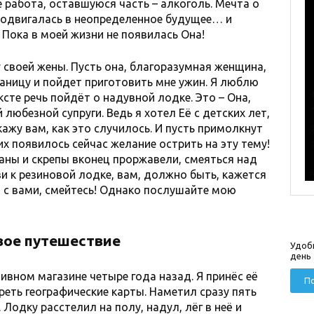
 работа, оставшуюся часть – алкоголь. Мечта о
тодвигалась в неопределенное будущее… и
 Пока в моей жизни не появилась Она!
 своей жены. Пусть она, благоразумная женщина,
раницу и пойдет приготовить мне ужин. Я люблю
ексте речь пойдёт о надувной лодке. Это – Она,
любезной супруги. Ведь я хотел Её с детских лет,
кажу вам, как это случилось. И пусть примолкнут
х появилось сейчас желание острить на эту тему!
таны и скрепы вконец проржавели, смеяться над
 к резиновой лодке, вам, должно быть, кажется
т с вами, смейтесь! Однако послушайте мою
вое путешествие
Удоб
день
тивном магазине четыре года назад. Я принёс её
По
реть географические карты. Наметил сразу пять
одку расстелил на полу, надул, лёг в неё и