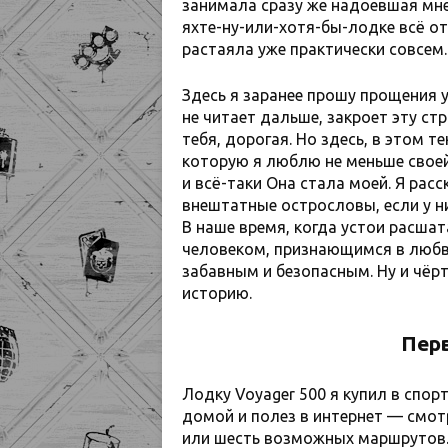
занимала сразу же надоевшая мне
яхте-ну-или-хотя-бы-лодке всё о
растаяла уже практически совсем.
Здесь я заранее прошу прощения у
не читает дальше, закроет эту ст
тебя, дорогая. Но здесь, в этом т
которую я люблю не меньше своей 
и всё-таки Она стала моей. Я расс
внештатные острословы, если у ни
В наше время, когда устои расша
человеком, признающимся в любви
забавным и безопасным. Ну и чёр
историю.
Пер
Лодку Voyager 500 я купил в спор
домой и полез в интернет — смот
или шесть возможных маршрутов. Л