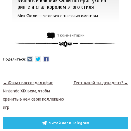
взялась и как Мик Фоли потерял ухо на
ринге и стал королем этого стиля
Мик Фоли — человек с тысячью имен: вы...
1 комментарий
Поделиться:
Навигация по записям
←
Фанат воссоздал офис
Тест: какой ты декадент?
→
Nintendo XIX века, чтобы
хранить в нем свою коллекцию
игр
Читай нас в Telegram