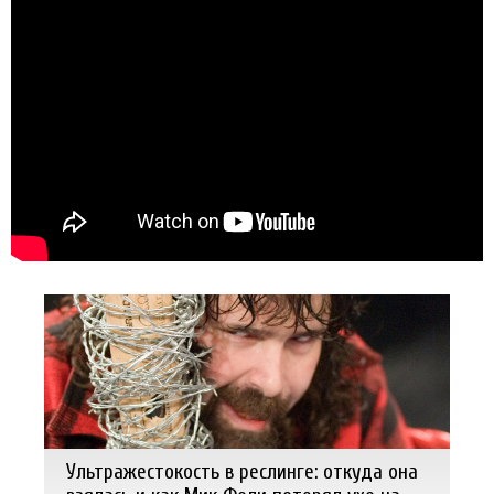
Ультражестокость в реслинге: откуда она