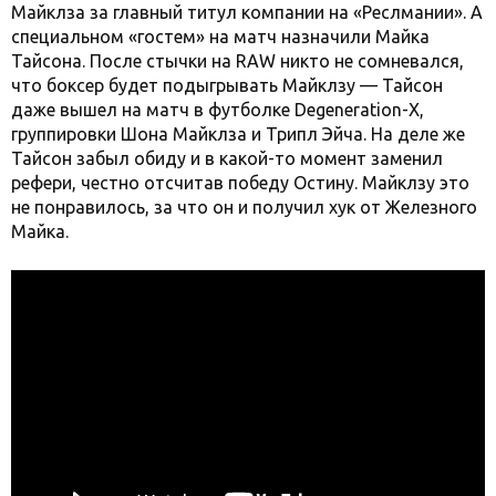
Майклза за главный титул компании на «Реслмании». А
специальном «гостем» на матч назначили Майка
Тайсона. После стычки на RAW никто не сомневался,
что боксер будет подыгрывать Майклзу — Тайсон
даже вышел на матч в футболке Degeneration-X,
группировки Шона Майклза и Трипл Эйча. На деле же
Тайсон забыл обиду и в какой-то момент заменил
рефери, честно отсчитав победу Остину. Майклзу это
не понравилось, за что он и получил хук от Железного
Майка.