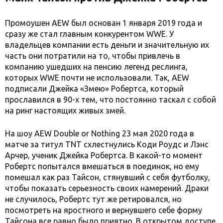
Промоушен AEW был основан 1 января 2019 года и
сразу же стал главным конкурентом WWE. У
владельцев компании есть деньги и значительную их
часть они потратили на то, чтобы привлечь в
компанию ушедших на пенсию легенд реслинга,
которых WWE почти не использовали. Так, AEW
подписали Джейка «Змею» Робертса, который
прославился в 90-х тем, что постоянно таскал с собой
на ринг настоящих живых змей.
На шоу AEW Double or Nothing 23 мая 2020 года в
матче за титул TNT схлестнулись Коди Роудс и Лэнс
Арчер, ученик Джейка Робертса. В какой-то момент
Робертс попытался вмешаться в поединок, но ему
помешал как раз Тайсон, стянувший с себя футболку,
чтобы показать серьезность своих намерений. Драки
не случилось, Робертс тут же ретировался, но
посмотреть на яростного и вернувшего себе форму
Тайсона все равно было приятно. В открытом доступе