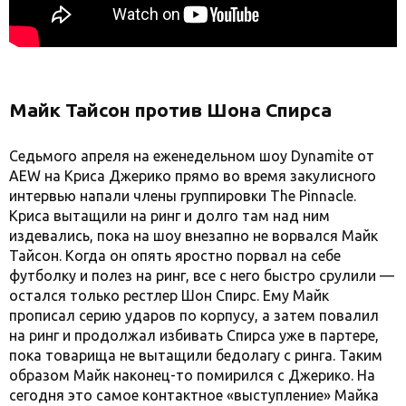
Майк Тайсон против Шона Спирса
Седьмого апреля на еженедельном шоу Dynamite от
AEW на Криса Джерико прямо во время закулисного
интервью напали члены группировки The Pinnacle.
Криса вытащили на ринг и долго там над ним
издевались, пока на шоу внезапно не ворвался Майк
Тайсон. Когда он опять яростно порвал на себе
футболку и полез на ринг, все с него быстро срулили —
остался только рестлер Шон Спирс. Ему Майк
прописал серию ударов по корпусу, а затем повалил
на ринг и продолжал избивать Спирса уже в партере,
пока товарища не вытащили бедолагу с ринга. Таким
образом Майк наконец-то помирился с Джерико. На
сегодня это самое контактное «выступление» Майка