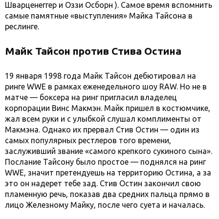
Шварценеггер и Оззи Осборн ). Самое время вспомнить
самые памятные «выступления» Майка Тайсона в
реслинге.
Майк Тайсон против Стива Остина
19 января 1998 года Майк Тайсон дебютировал на
ринге WWE в рамках еженедельного шоу RAW. Но не в
матче — боксера на ринг пригласил владелец
корпорации Винс Макмэн. Майк пришел в костюмчике,
жал всем руки и с улыбкой слушал комплименты от
Макмэна. Однако их прервал Стив Остин — один из
самых популярных рестлеров того времени,
заслуживший звание «самого крепкого сукиного сына».
Послание Тайсону было простое — поднялся на ринг
WWE, значит претендуешь на территорию Остина, а за
это он надерет тебе зад. Стив Остин закончил свою
пламенную речь, показав два средних пальца прямо в
лицо Железному Майку, после чего суета и началась.