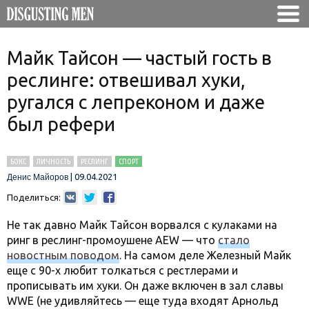
Майк Тайсон — частый гость в
реслинге: отвешивал хуки,
ругался с лепреконом и даже
был рефери
БОКС
ЛИЧНОСТЬ
РЕСЛИНГ
СПОРТ
|
09.04.2021
Денис Майоров
Поделиться:
Не так давно Майк Тайсон ворвался с кулаками на
ринг в реслинг-промоушене AEW — что
стало
новостным поводом
. На самом деле Железный Майк
еще с 90-х любит толкаться с рестлерами и
прописывать им хуки. Он даже включен в зал славы
WWE (не удивляйтесь — еще туда входят Арнольд