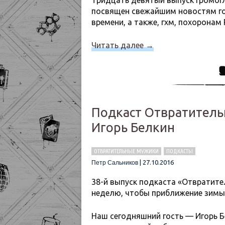
Тридцать девятый выпуск громог
посвящен свежайшим новостям го
времени, а также, гхм, похоронам P
Читать далее
→
Подкаст Отвратительн
Игорь Белкин
ОТВРАТИТЕЛЬНЫЕ МУЖИКИ
ПОДКАСТЫ
|
27.10.2016
Петр Сальников
38-й выпуск подкаста «Отвратит
неделю, чтобы приближение зимы
Наш сегодняшний гость — Игорь Б