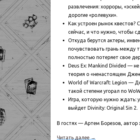
развлечения: хорроры, «эске
дорогие «ролевухи».
Как устроен рынок квестов? 
сейчас, и что нужно, чтобы с
Откуда берутся актеры, инвен
почувствовать грань между т
полностью потеряет свое де
Deus Ex: Mankind Divided — н
теория о «ненастоящем Джен
World of Warcraft: Legion — 
такой степени угорал по WoW 
Игра, которую нужно ждать: у
выйдет Divinity: Original Sin 2.
В гостях — Артем Борезов, автор 
Читать далее
→