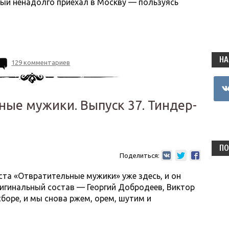
ый ненадолго приехал в Москву — пользуясь
НА
129 комментариев
vkon
ые мужики. Выпуск 37. Тиндер-
ПО
Поделиться:
ста «Отвратительные мужики» уже здесь, и он
ригинальный состав — Георгий Добродеев, Виктор
сборе, и мы снова ржем, орем, шутим и