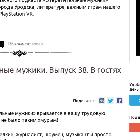
ласного подкаста «Отвратительные мужики»
рода Уродска, литературе, важным играм нашего
layStation VR.
136 комментариев
ые мужики. Выпуск 38. В гостях
Удоб
день
По
Поделиться:
ельные мужики» врывается в вашу трудовую
Подд
 не было таким хмурым!
елкин, журналист, шоумен, музыкант и просто