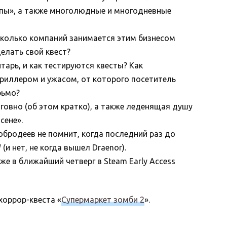
йпы», а также многолюдные и многодневные
Сколько компаний занимается этим бизнесом
делать свой квест?
тарь, и как тестируются квесты? Как
риллером и ужасом, от которого посетитель
рьмо?
е говно (об этом кратко), а также леденящая душу
сене».
Добродеев не помнит, когда последний раз до
(и нет, не когда вышел Draenor).
же в ближайший четверг в Steam Early Access
хоррор-квеста «
Супермаркет зомби 2
».