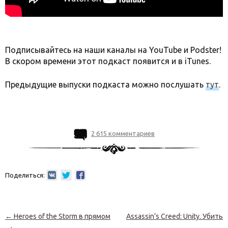
Подписывайтесь на наши каналы на YouTube и Podster!
В скором времени этот подкаст появится и в iTunes.
Предыдущие выпуски подкаста можно послушать
тут
.
2 615 комментариев
Поделиться:
Навигация по записям
←
Heroes of the Storm в прямом
Assassin’s Creed: Unity. Убить