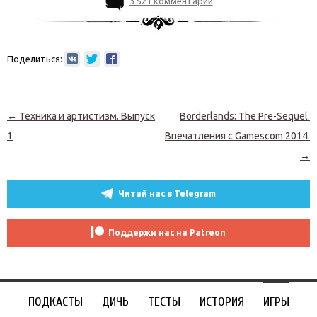
3 521 комментарий
Поделиться:
Навигация по записям
←
Техника и артистизм. Выпуск
Borderlands: The Pre-Sequel.
1
Впечатления с Gamescom 2014.
→
Читай нас в Telegram
Поддержи нас на Patreon
ПОДКАСТЫ
ДИЧЬ
ТЕСТЫ
ИСТОРИЯ
ИГРЫ