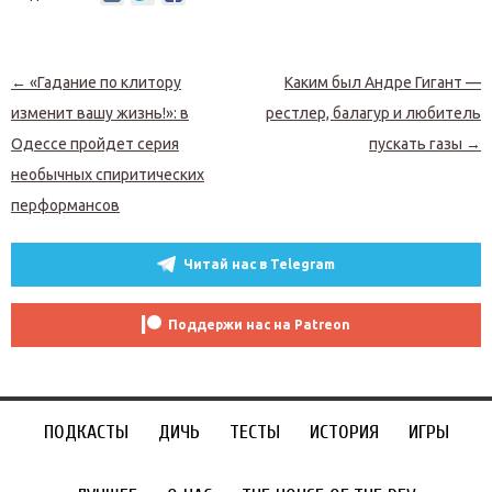
Навигация по записям
←
«Гадание по клитору
Каким был Андре Гигант —
изменит вашу жизнь!»: в
рестлер, балагур и любитель
Одессе пройдет серия
пускать газы
→
необычных спиритических
перформансов
Читай нас в Telegram
Поддержи нас на Patreon
ПОДКАСТЫ
ДИЧЬ
ТЕСТЫ
ИСТОРИЯ
ИГРЫ