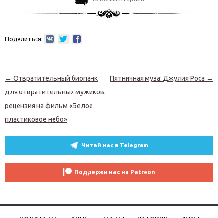
Поделиться:
Навигация по записям
←
Отвратительный биопанк
Пятничная муза: Джулия Роса
→
для отвратительных мужиков:
рецензия на фильм «Белое
пластиковое небо»
Читай нас в Telegram
Поддержи нас на Patreon