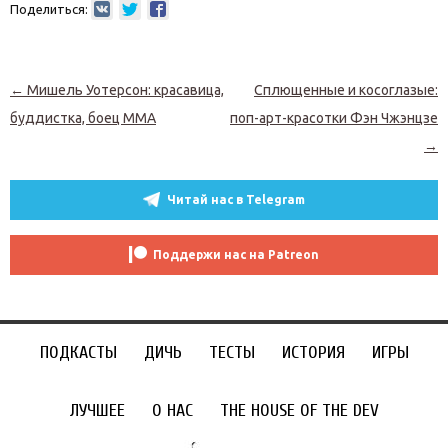
Поделиться:
Навигация по записям
←
Мишель Уотерсон: красавица,
Сплющенные и косоглазые:
буддистка, боец MMA
поп-арт-красотки Фэн Чжэнцзе
→
Читай нас в Telegram
Поддержи нас на Patreon
ПОДКАСТЫ
ДИЧЬ
ТЕСТЫ
ИСТОРИЯ
ИГРЫ
ЛУЧШЕЕ
О НАС
THE HOUSE OF THE DEV