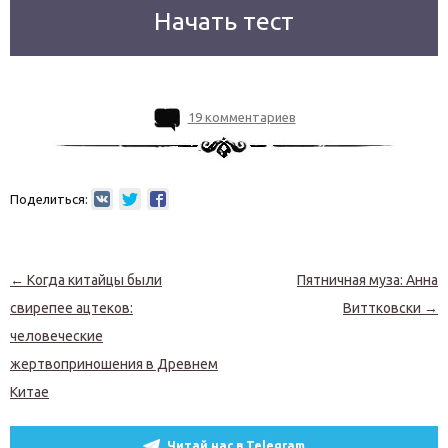
Начать тест
19 комментариев
Поделиться:
Навигация по записям
←
Когда китайцы были
Пятничная муза: Анна
свирепее ацтеков:
Виттковски
→
человеческие
жертвоприношения в Древнем
Китае
Читай нас в Telegram