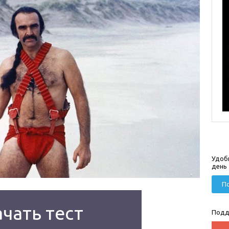
Удоб
день
По
чать тест
Подд