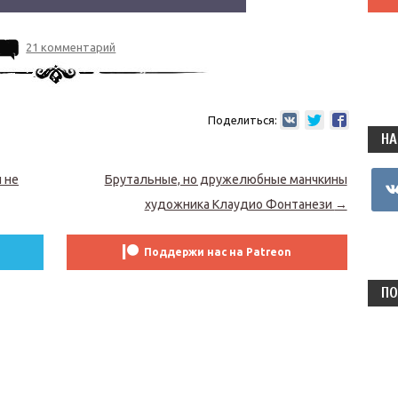
21 комментарий
Поделиться:
НА
vkon
 не
Брутальные, но дружелюбные манчкины
художника Клаудио Фонтанези
→
Поддержи нас на Patreon
ПО