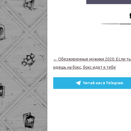
Навигация по записям
←
Обезжиренные мужики 2020. Если ты
идешь на бокс, бокс идет к тебе
Читай нас в Telegram