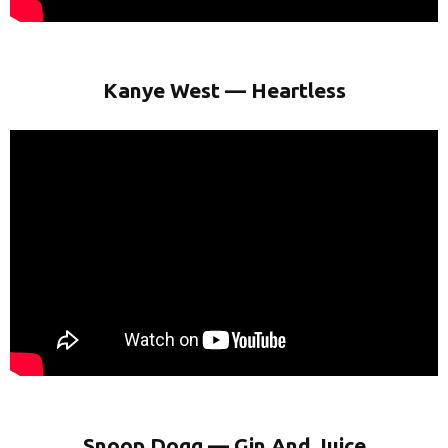
Kanye West — Heartless
Snoop Dogg — Gin And Juice