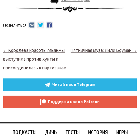
Поделиться:
Навигация по записям
←
Королева красоты Мьянмы
Пятничная муза: Лили Боуман
→
выступила против хунты и
присоединилась к партизанам
Читай нас в Telegram
Поддержи нас на Patreon
ПОДКАСТЫ
ДИЧЬ
ТЕСТЫ
ИСТОРИЯ
ИГРЫ